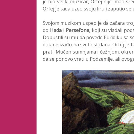
je bio veliki muzičar, Orfej nije imao sr
Orfej je tada uzeo svoju liru i zaputio s
Svojom muzikom uspeo je da začara trogl
do
Hada
i
Persefone
, koji su vladali 
Dopustili su mu da povede Euridiku sa s
dok ne izađu na svetlost dana. Orfej je t
prati. Mučen sumnjama i čežnjom, okrenu
da se ponovo vrati u Podzemlje, ali ovog