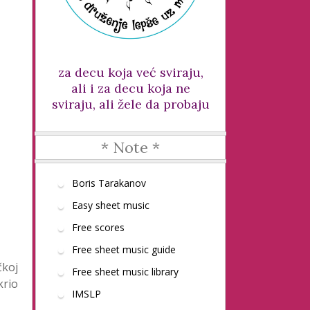
za decu koja već sviraju,
ali i za decu koja ne
sviraju, ali žele da probaju
* Note *
Boris Tarakanov
Easy sheet music
Free scores
Free sheet music guide
čkoj
Free sheet music library
krio
IMSLP