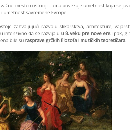
žno mesto u istoriji – ona povezuje umetnost koja se javi
ku i umetnost savremene Evrope.
oje zahvaljujući razvoju slikarsktva, arhitekture, vajarst
u intenzivno da se razvijaju
u 8. veku pre nove ere
. Ipak, gl
mena bile su
rasprave grčkih filozofa i muzičkih teoretičara
.