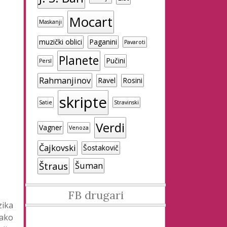
Mocart
Maskanji
muzički oblici
Paganini
Pavaroti
Planete
Pučini
Persl
Rahmanjinov
Ravel
Rosini
skripte
Satie
Stravinski
Verdi
Vagner
Venoza
Čajkovski
Šostakovič
Štraus
Šuman
FB drugari
zika
iako