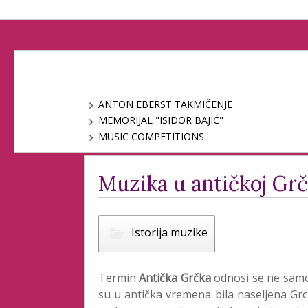
ANTON EBERST TAKMIČENJE
MEMORIJAL "ISIDOR BAJIĆ"
MUSIC COMPETITIONS
Muzika u antičkoj Grč
Istorija muzike
Termin
Antička Grčka
odnosi se ne samo 
su u antička vremena bila naseljena Grcim