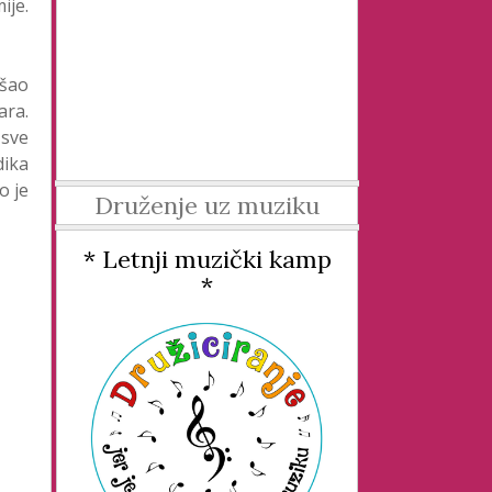
ije.
ošao
ara.
 sve
dika
o je
Druženje uz muziku
* Letnji muzički kamp
*