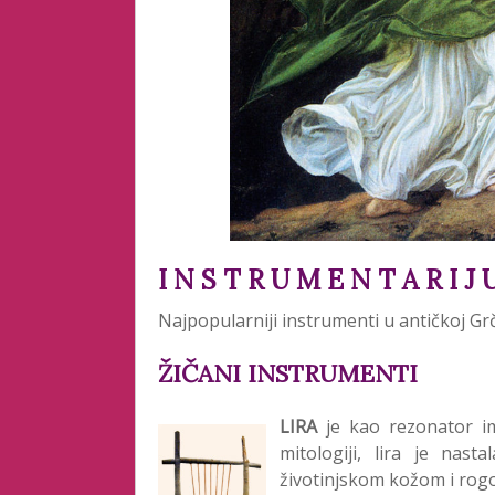
I N S T R U M E N T A R I J
Najpopularniji instrumenti u antičkoj Grčko
ŽIČANI INSTRUMENTI
LIRA
je kao rezonator i
mitologiji, lira je nas
životinjskom kožom i rogo