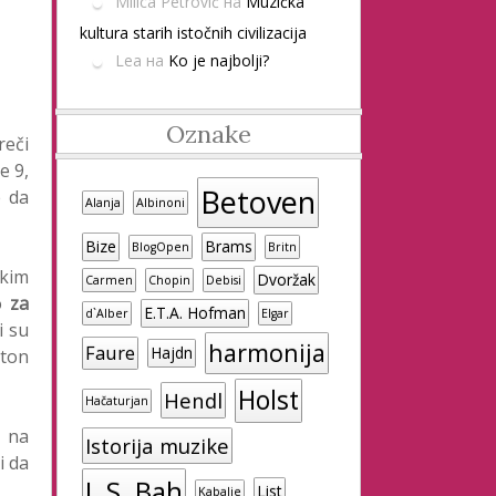
Milica Petrović
на
Muzička
kultura starih istočnih civilizacija
Lea
на
Ko je najbolji?
Oznake
reči
e 9,
Betoven
e da
Alanja
Albinoni
Bize
Brams
BlogOpen
Britn
skim
Dvoržak
Carmen
Chopin
Debisi
mo
za
E.T.A. Hofman
d`Alber
Elgar
i su
harmonija
Faure
Hajdn
aton
Holst
Hendl
Hačaturjan
e na
Istorija muzike
i da
J. S. Bah
List
Kabalje