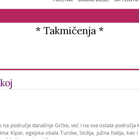
* Takmičenja *
koj
na područje današnje Grčke, već i na sva ostala područja 
a: Kipar, egejska obala Turske, Sicilija, južna Italija, kao i