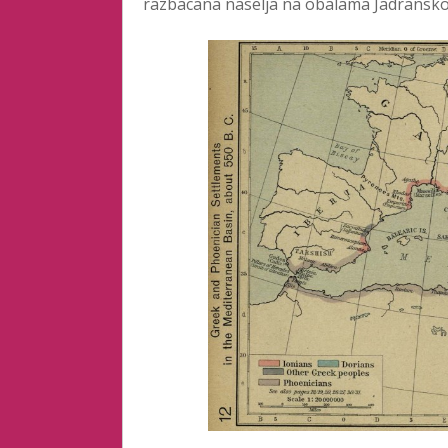
razbacana naselja na obalama Jadransk