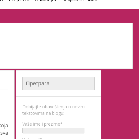
ČASOVI KLAVIRA
Претрага за:
Dobijajte obaveštenja o novim
tekstovima na blogu:
Vaše ime i prezime*
koja
 sva