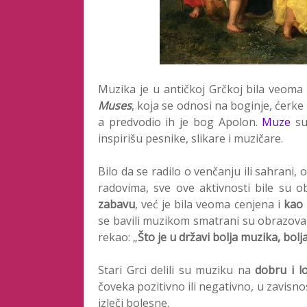
Muzika je u antičkoj Grčkoj bila veoma
Muses
, koja se odnosi na boginje, ćerk
a predvodio ih je bog Apolon.
Muze
su 
inspirišu pesnike, slikare i muzičare.
Bilo da se radilo o venčanju ili sahrani,
radovima, sve ove aktivnosti bile su 
zabavu
, već je bila veoma cenjena i
kao
se bavili muzikom smatrani su obrazovanim
rekao: „
Što je u državi bolja muzika, bolja
Stari Grci delili su muziku na
dobru i l
čoveka pozitivno ili negativno, u zavisnos
izleči bolesne.