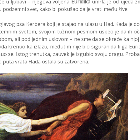
eće u ljubavi – njegova voljena
Euridika
umrla je od ujeda zm
e u podzemni svet, kako bi pokušao da je vrati među žive.
avog psa Kerbera koji je stajao na ulazu u Had. Kada je d
podzemnim svetom, svojom tužnom pesmom uspeo je da ih oč
obom, ali pod jednim uslovom – ne sme da se okreće ka njoj
ada krenuo ka izlazu, međutim nije bio siguran da li ga Euri
o se. Istog trenutka, zauvek je izgubio svoju dragu. Proba
a puta vrata Hada ostala su zatvorena.