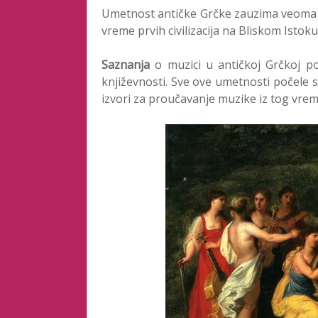
Umetnost antičke Grčke zauzima veoma va
vreme prvih civilizacija na Bliskom Isto
Saznanja
o muzici u antičkoj Grčkoj post
književnosti. Sve ove umetnosti počele s
izvori za proučavanje muzike iz tog vre