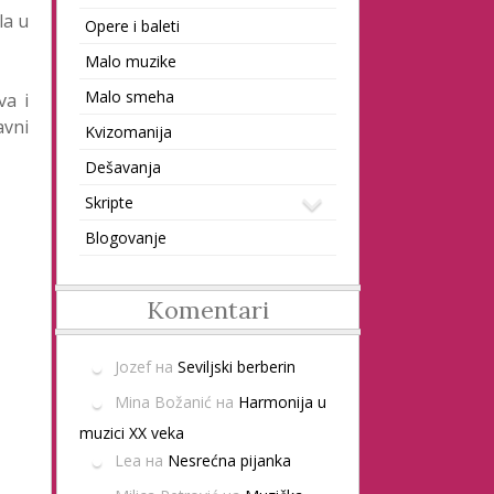
la u
Opere i baleti
Malo muzike
Malo smeha
va i
avni
Kvizomanija
Dešavanja
Skripte
Blogovanje
Komentari
Jozef
на
Seviljski berberin
Mina Božanić
на
Harmonija u
muzici XX veka
Lea
на
Nesrećna pijanka