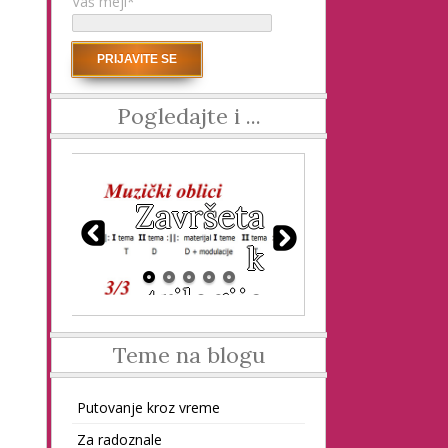
Vaš mejl*
Pogledajte i ...
cij
Završeta
Modul
e
k
j
trilogije
grup
Teme na blogu
Putovanje kroz vreme
Za radoznale