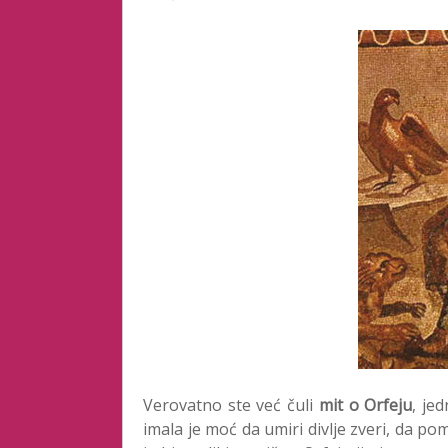
Verovatno ste već čuli
mit o Orfeju
, je
imala je moć da umiri divlje zveri, da po