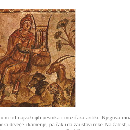
dnom od najvažnijih pesnika i muzičara antike. Njegova mu
mera drveće i kamenje, pa čak i da zaustavi reke. Na žalost, 