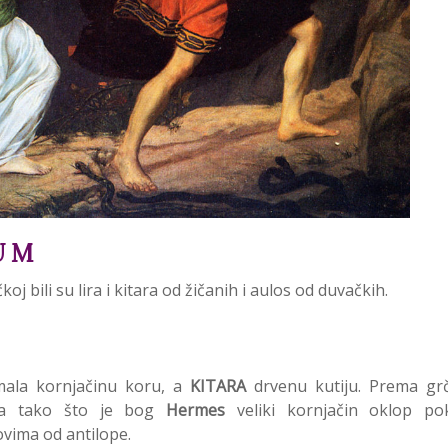
 U M
j bili su lira i kitara od žičanih i aulos od duvačkih.
mala kornjačinu koru, a
KITARA
drvenu kutiju. Prema gr
tala tako što je bog
Hermes
veliki kornjačin oklop po
vima od antilope.