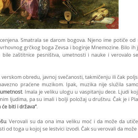
 cenjena. Smatrala se darom bogova. Njeno ime potiče od 
e vrhovnog grčkog boga Zevsa i boginje Mnemozine. Bilo ih j
bile zaštitnice pesništva, umetnosti i nauke i verovalo s
 o verskom obredu, javnoj svečanosti, takmičenju ili čak polj
obavezno praćene muzikom. Ipak, muzika nije služila sa
 umetnost
. Imala je veliku ulogu u vaspitanju dece. Ljudi koj
 ljudima, pa su imali i bolji položaj u društvu. Čak je i Pl
 će biti i država“
.
ošu
. Verovali su da ona ima veliku moć i da može da utič
ti od toga u kojoj se lestvici izvodi. Čak su verovali da može 