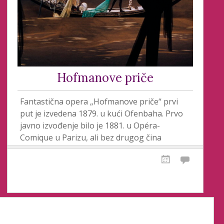
Hofmanove priče
Fantastična opera „Hofmanove priče“ prvi
put je izvedena 1879. u kući Ofenbaha. Prvo
javno izvođenje bilo je 1881. u Opéra-
Comique u Parizu, ali bez drugog čina