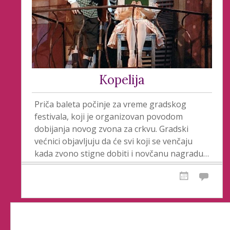
Kopelija
Priča baleta počinje za vreme gradskog
festivala, koji je organizovan povodom
dobijanja novog zvona za crkvu. Gradski
većnici objavljuju da će svi koji se venčaju
kada zvono stigne dobiti i novčanu nagradu…