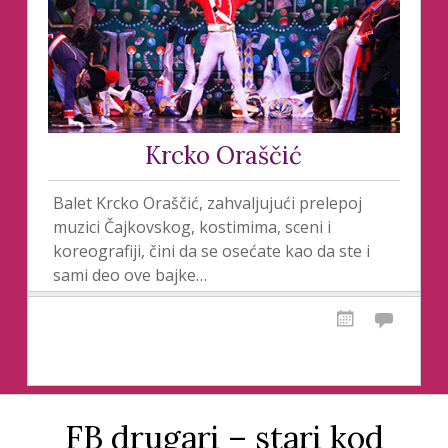
Krcko Oraščić
Balet Krcko Oraščić, zahvaljujući prelepoj
muzici Čajkovskog, kostimima, sceni i
koreografiji, čini da se osećate kao da ste i
sami deo ove bajke…
FB drugari – stari kod