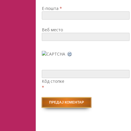
Е-пошта
*
Веб место
Кôд стопке
*