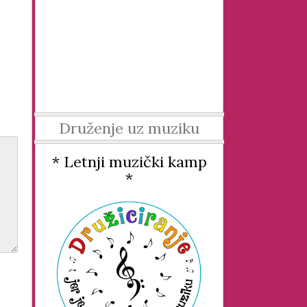
Druženje uz muziku
* Letnji muzički kamp
*