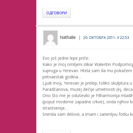
ОДГОВОРИ
Nathalie
20. ОКТОБРА 2011. У 22:53
Evo još jedne lepe priče:
Kako je moj omiljeni slikar Walentin Podpomog
supruga u Yerevan. Htela sam da mu pokažem sl
petnaestak godina…
Ljudi moji, Yerevan je prelep; toliko skulptura
Paradžanova, muzej dečije umetnosti (ej, deca
Ono što me je oduševilo je Filharmonija mladih
(poput moderne zapadne crkve), onda njihov konce
strastvenije…
Snimila sam delove; a imam i zanimljvu fotku k