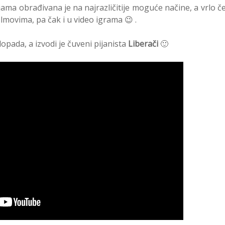
bljama obrađivana je na najrazličitije moguće načine, a vrlo č
ilmovima, pa čak i u video igrama 😉 .
opada, a izvodi je čuveni pijanista
Liberači
🙂