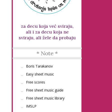
za decu koja već sviraju,
ali i za decu koja ne
sviraju, ali žele da probaju
* Note *
Boris Tarakanov
Easy sheet music
Free scores
Free sheet music guide
Free sheet music library
IMSLP