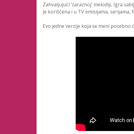
Zahvaljujući ‘zaraznoj’ melodiji, Igra sa
je korišćena i u TV emisijama, serijama, f
Evo jedne verzije koja se meni posebno d