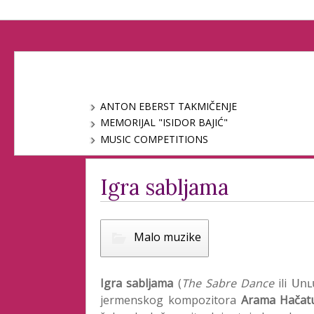
ANTON EBERST TAKMIČENJE
MEMORIJAL "ISIDOR BAJIĆ"
MUSIC COMPETITIONS
Igra sabljama
Malo muzike
Igra sabljama
(
The Sabre Dance
ili Սո
jermenskog kompozitora
Arama Hačat