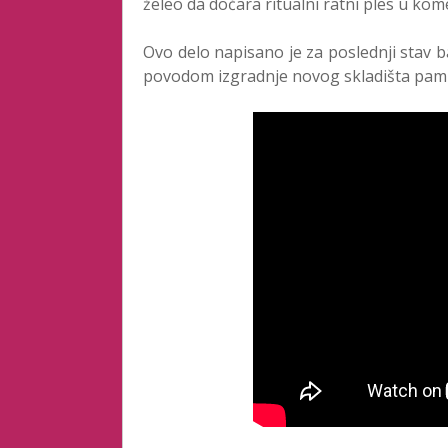
želeo da dočara ritualni ratni ples u kom
Ovo delo napisano je za poslednji stav 
povodom izgradnje novog skladišta pamu