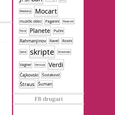
Mocart
Maskanji
muzički oblici
Paganini
Pavaroti
Planete
Pučini
Persl
Rahmanjinov
Ravel
Rosini
skripte
Satie
Stravinski
Verdi
Vagner
Venoza
Čajkovski
Šostakovič
Štraus
Šuman
FB drugari