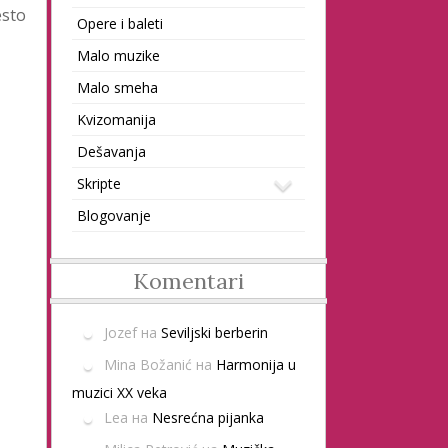
esto
Opere i baleti
Malo muzike
Malo smeha
Kvizomanija
Dešavanja
Skripte
Blogovanje
Komentari
Jozef
на
Seviljski berberin
Mina Božanić
на
Harmonija u
muzici XX veka
Lea
на
Nesrećna pijanka