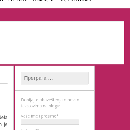
ČASOVI KLAVIRA
Претрага за:
Dobijajte obaveštenja o novim
tekstovima na blogu:
Vaše ime i prezime*
dela
n je