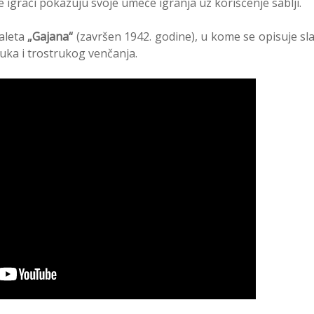
e igrači pokazuju svoje umeće igranja uz korišćenje sablji.
baleta
„Gajana“
(završen 1942. godine), u kome se opisuje sla
ka i trostrukog venčanja.
Plut