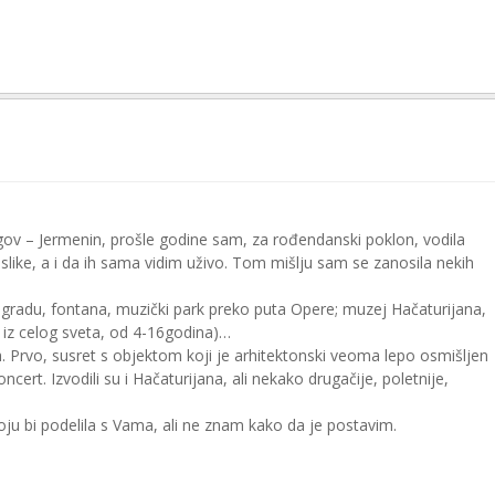
ov – Jermenin, prošle godine sam, za rođendanski poklon, vodila
ike, a i da ih sama vidim uživo. Tom mišlju sam se zanosila nekih
 u gradu, fontana, muzički park preko puta Opere; muzej Hačaturijana,
 iz celog sveta, od 4-16godina)…
. Prvo, susret s objektom koji je arhitektonski veoma lepo osmišljen
rt. Izvodili su i Hačaturijana, ali nekako drugačije, poletnije,
oju bi podelila s Vama, ali ne znam kako da je postavim.