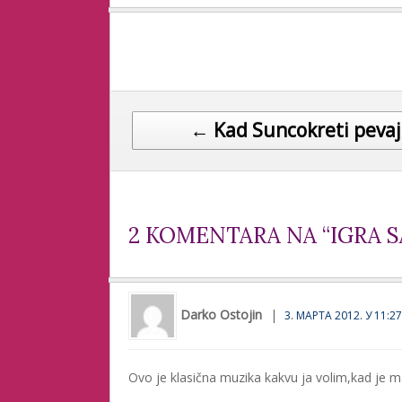
Post navigation
← Kad Suncokreti peva
2 KOMENTARA NA “IGRA S
Darko Ostojin
3. МАРТА 2012. У 11:27
Ovo je klasična muzika kakvu ja volim,kad je ma