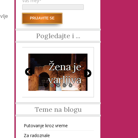
Vaš mejl*
vlje
Pogledajte i ...
on
Žena je
Ton
varljiva
Teme na blogu
Putovanje kroz vreme
Za radoznale