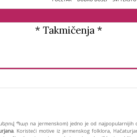
* Takmičenja *
ւսերով Պար na jermenskom) jedno je od najpopularnijih 
urjana
. Koristeći motive iz jermenskog folklora, Hačaturja