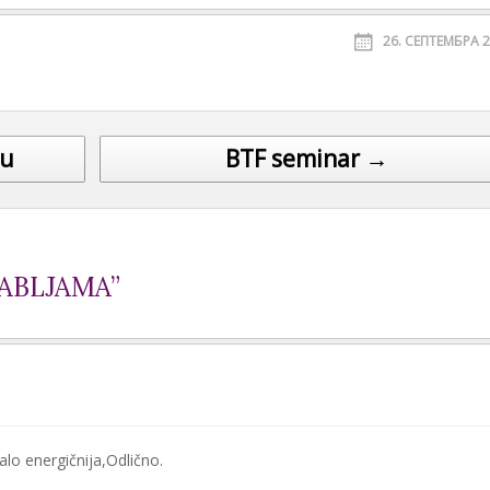
26. СЕПТЕМБРА 2
ju
BTF seminar →
ABLJAMA”
lo energičnija,Odlično.