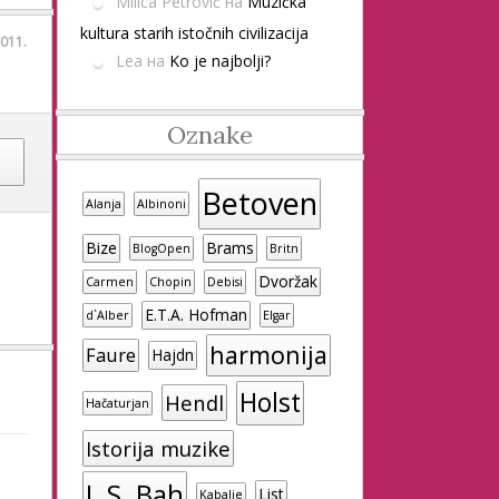
Milica Petrović
на
Muzička
kultura starih istočnih civilizacija
011.
Lea
на
Ko je najbolji?
Oznake
Betoven
Alanja
Albinoni
Bize
Brams
BlogOpen
Britn
Dvoržak
Carmen
Chopin
Debisi
E.T.A. Hofman
d`Alber
Elgar
harmonija
Faure
Hajdn
Holst
Hendl
Hačaturjan
Istorija muzike
J. S. Bah
List
Kabalje