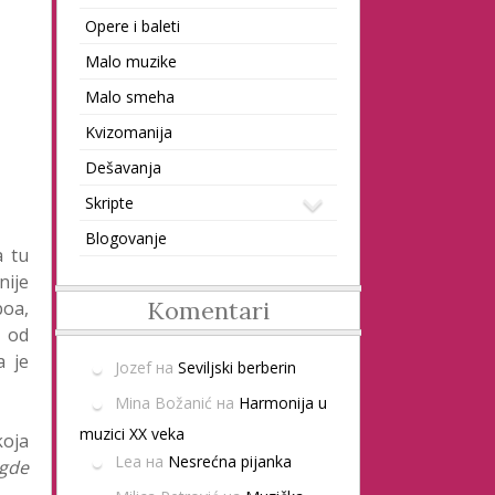
Opere i baleti
Malo muzike
Malo smeha
Kvizomanija
Dešavanja
Skripte
Blogovanje
a tu
nije
Komentari
boa,
n od
a je
Jozef
на
Seviljski berberin
Mina Božanić
на
Harmonija u
muzici XX veka
koja
Lea
на
Nesrećna pijanka
 gde