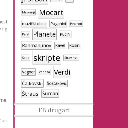
Mocart
Maskanji
aest
muzički oblici
Paganini
Pavaroti
skog
Planete
Pučini
Persl
Rahmanjinov
Ravel
Rosini
skripte
Satie
Stravinski
Verdi
Vagner
Venoza
Čajkovski
Šostakovič
Štraus
Šuman
rne,
FB drugari
čari