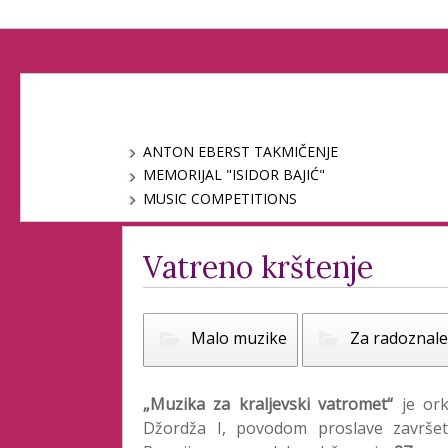
ANTON EBERST TAKMIČENJE
MEMORIJAL "ISIDOR BAJIĆ"
MUSIC COMPETITIONS
Vatreno krštenje
Malo muzike
Za radoznale
„Muzika za kraljevski vatromet“
je or
Džordža I, povodom proslave završe