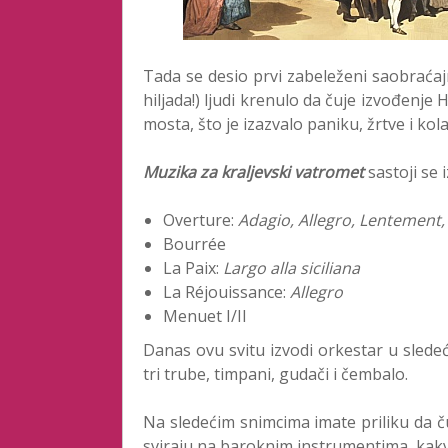
Tada se desio prvi zabeleženi saobraćaj
hiljada!) ljudi krenulo da čuje izvođenje
mosta, što je izazvalo paniku, žrtve i kol
Muzika za kraljevski vatromet
sastoji se 
Overture:
Adagio, Allegro, Lentement,
Bourrée
La Paix:
Largo alla siciliana
La Réjouissance:
Allegro
Menuet I/II
Danas ovu svitu izvodi orkestar u sledeć
tri trube, timpani, gudači i čembalo.
Na sledećim snimcima imate priliku da č
sviraju na baroknim instrumentima, kakvi