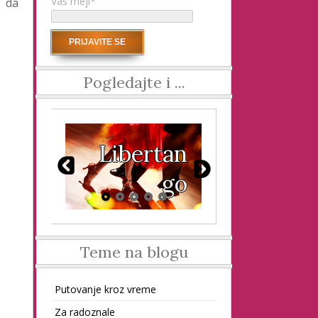
Vaš mejl*
e da
Pogledajte i ...
se
Libertan
M
š?
go
Teme na blogu
Putovanje kroz vreme
Za radoznale