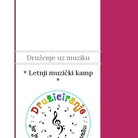
Druženje uz muziku
* Letnji muzički kamp
*