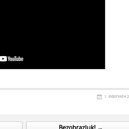
1. ФЕБРУАРА 2
Bezobrazluk! →