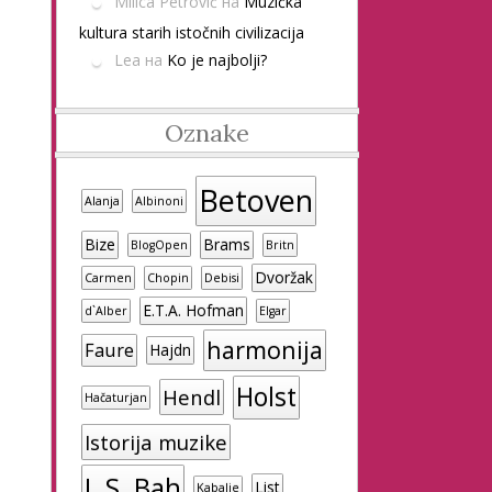
Milica Petrović
на
Muzička
kultura starih istočnih civilizacija
Lea
на
Ko je najbolji?
Oznake
Betoven
Alanja
Albinoni
Bize
Brams
BlogOpen
Britn
Dvoržak
Carmen
Chopin
Debisi
E.T.A. Hofman
d`Alber
Elgar
harmonija
Faure
Hajdn
Holst
Hendl
Hačaturjan
Istorija muzike
J. S. Bah
List
Kabalje