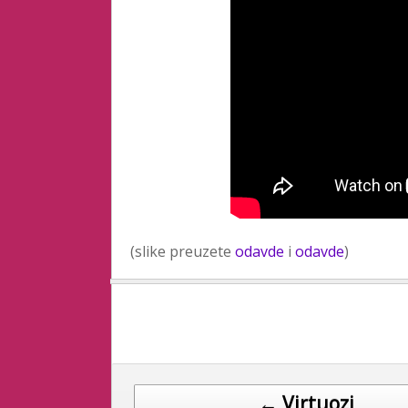
(slike preuzete
odavde
i
odavde
)
Post navigation
← Virtuozi