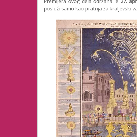
Premijera ovog dela održana je
27. apr
posluži samo kao pratnja za kraljevski v