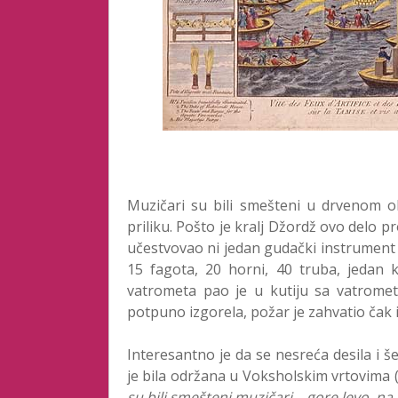
Muzičari su bili smešteni u drvenom ob
priliku. Pošto je kralj Džordž ovo delo p
učestvovao ni jedan gudački instrument (k
15 fagota, 20 horni, 40 truba, jedan 
vatrometa pao je u kutiju sa vatrome
potpuno izgorela, požar je zahvatio čak i 
Interesantno je da se nesreća desila i še
je bila održana u Voksholskim vrtovima 
su bili smešteni muzičari – gore levo, na