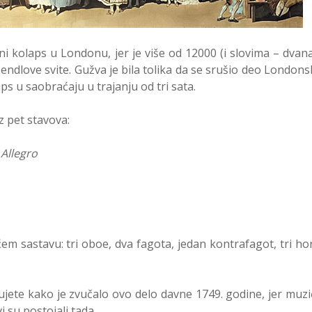
ni kolaps u Londonu, jer je više od 12000 (i slovima – dvan
 Hendlove svite. Gužva je bila tolika da se srušio deo London
aps u saobraćaju u trajanju od tri sata.
iz pet stavova:
 Allegro
em sastavu: tri oboe, dva fagota, jedan kontrafagot, tri ho
ujete kako je zvučalo ovo delo davne 1749. godine, jer muzi
 su postojali tada.