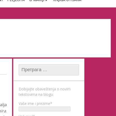
ČASOVI KLAVIRA
Претрага за:
Dobijajte obaveštenja o novim
tekstovima na blogu:
Vaše ime i prezime*
lja
ira
.