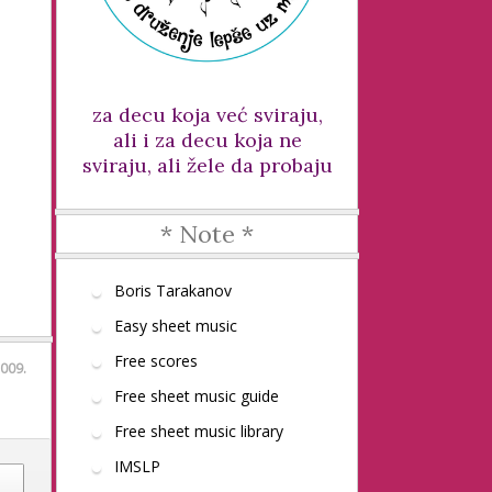
za decu koja već sviraju,
ali i za decu koja ne
sviraju, ali žele da probaju
* Note *
Boris Tarakanov
Easy sheet music
Free scores
009.
Free sheet music guide
Free sheet music library
IMSLP