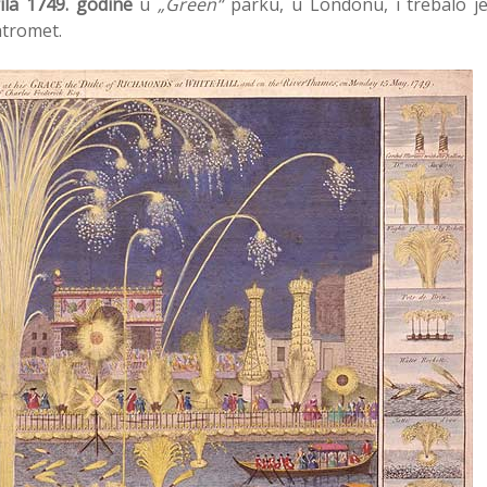
ila 1749. godine
u
„Green“
parku, u Londonu, i trebalo j
atromet.
Kako 
zove