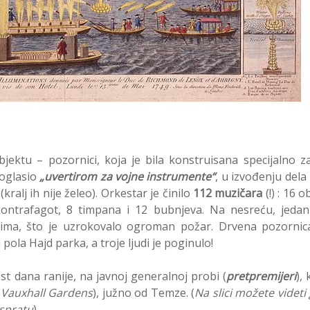
jektu – pozornici, koja je bila konstruisana specijalno z
roglasio
„uvertirom za vojne instrumente“
, u izvođenju dela 
ralj ih nije želeo). Orkestar je činilo
112 muzičara
(!) : 16 o
kontrafagot, 8 timpana i 12 bubnjeva. Na nesreću, jeda
tima, što je uzrokovalo ogroman požar. Drvena pozornic
pola Hajd parka, a troje ljudi je poginulo!
st dana ranije, na javnoj generalnoj probi (
pretpremijeri
), 
(
Vauxhall Gardens
), južno od Temze. (
Na slici možete videti
 spratu
).