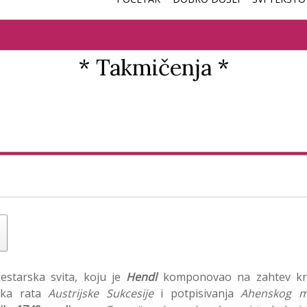
* Takmičenja *
kestarska svita, koju je
Hendl
komponovao na zahtev kra
tka rata
Austrijske Sukcesije
i potpisivanja
Ahenskog m