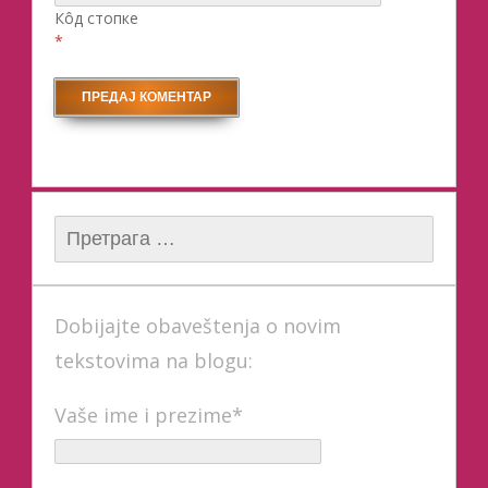
Кôд стопке
*
Претрага за:
Dobijajte obaveštenja o novim
tekstovima na blogu:
Vaše ime i prezime*