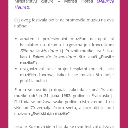
Ministarstvu kulture –
Morisa Florea
(
Maurice
Fleuret
).
Cilj ovog festivala bio bi da promoviše muziku na dva
načina:
amateri i profesionalni muzičari nastupali bi
besplatno na ulicama i trgovima (na francuskom
Fête
de la Musique
, tj. Praznik muzike, zvuči isto
kao i
Faites
de la musique
, što znači
„Pravite
muziku!“
)
oraganizovali bi se brojni besplatni koncerti, svih
muzičkih žanrova, kako bi se muzika što bolje
približila publici.
Floreu se ova ideja dopala, tako da je prvi Praznik
muzike održan
21. juna 1982.
godine u Francuskoj.
Od tada se održava svake godine u isto vreme i to u
više od 70 zemalja širom sveta, a poznatiji je pod
nazivom
„Svetski dan muzike“
.
Iako je Koenova ideja bila da se ovaj festival održava