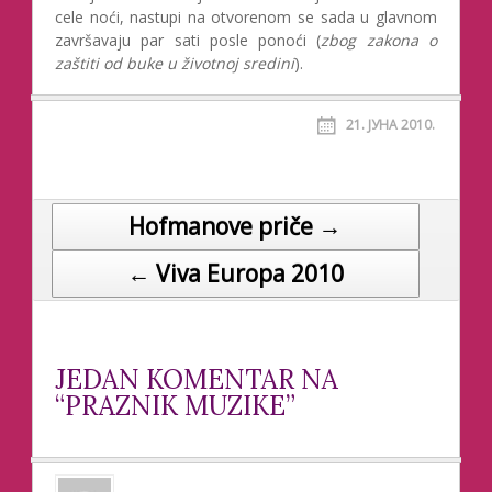
cele noći, nastupi na otvorenom se sada u glavnom
završavaju par sati posle ponoći (
zbog zakona o
zaštiti od buke u životnoj sredini
).
21. ЈУНА 2010.
Hofmanove priče →
Post navigation
← Viva Europa 2010
JEDAN KOMENTAR NA
“PRAZNIK MUZIKE”