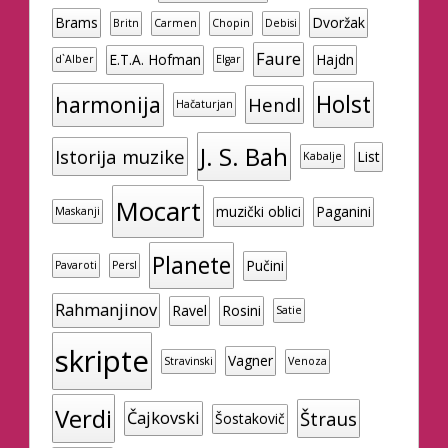
Brams
Dvoržak
Britn
Carmen
Chopin
Debisi
Faure
E.T.A. Hofman
Hajdn
d`Alber
Elgar
Holst
harmonija
Hendl
Hačaturjan
J. S. Bah
Istorija muzike
List
Kabalje
Mocart
muzički oblici
Paganini
Maskanji
Planete
Pučini
Pavaroti
Persl
Rahmanjinov
Ravel
Rosini
Satie
skripte
Vagner
Stravinski
Venoza
Verdi
Štraus
Čajkovski
Šostakovič