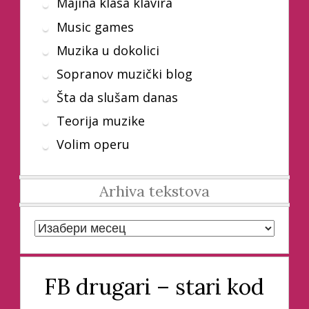
Majina klasa klavira
Music games
Muzika u dokolici
Sopranov muzički blog
Šta da slušam danas
Teorija muzike
Volim operu
Arhiva tekstova
Arhiva tekstova
FB drugari – stari kod