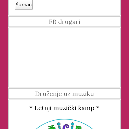
Šuman
FB drugari
Druženje uz muziku
* Letnji muzički kamp *