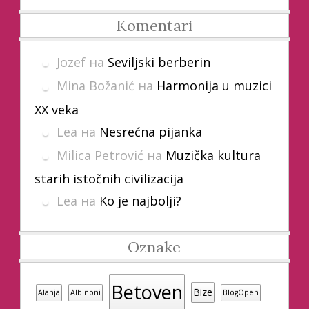
Komentari
Jozef
на
Seviljski berberin
Mina Božanić
на
Harmonija u muzici
XX veka
Lea
на
Nesrećna pijanka
Milica Petrović
на
Muzička kultura
starih istočnih civilizacija
Lea
на
Ko je najbolji?
Oznake
Betoven
Bize
Alanja
Albinoni
BlogOpen