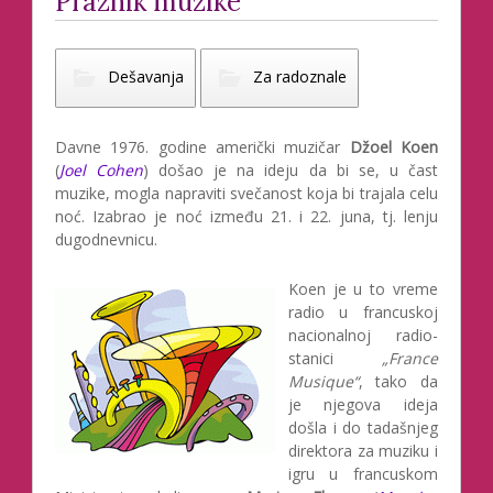
Praznik muzike
Dešavanja
Za radoznale
Davne 1976. godine američki muzičar
Džoel Koen
(
Joel Cohen
) došao je na ideju da bi se, u čast
muzike, mogla napraviti svečanost koja bi trajala celu
noć. Izabrao je noć između 21. i 22. juna, tj. lenju
dugodnevnicu.
Koen je u to vreme
radio u francuskoj
nacionalnoj radio-
stanici
„France
Musique“
, tako da
je njegova ideja
došla i do tadašnjeg
direktora za muziku i
igru u francuskom