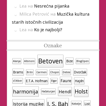
Lea
на
Nesrećna pijanka
Milica Petrović
на
Muzička kultura
starih istočnih civilizacija
Lea
на
Ko je najbolji?
Oznake
Betoven
Bize
Alanja
Albinoni
BlogOpen
Brams
Dvoržak
Britn
Carmen
Chopin
Debisi
Faure
E.T.A. Hofman
Hajdn
d`Alber
Elgar
Holst
harmonija
Hendl
Hačaturjan
J. S. Bah
Istorija muzike
List
Kabalje