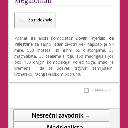
Megaloman
Za radoznale
Poznati italijanski kompozitor
Đovani Pjerluiđi da
Palestrina
za samo jedan životni vek napisao je 94
mise, 500 moteta, 40 himni, 65 oratorijuma, 35
magnifikata, 30 psalama i litija, 160 madrigala i još
oko 150 drugih kompozicija! Pored toga, imao je
vremena i da se posveti trgovini zemljištem,
krznarskoj radnji i vinskom podrumu…
6. МАЈА 2008.
Nesrećni zavodnik →
Post navigation
← Madrigalista