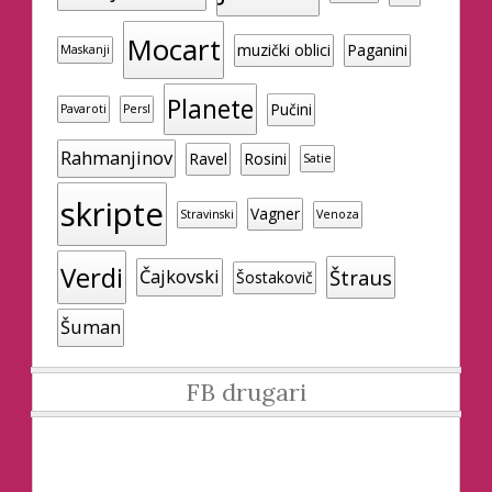
Mocart
muzički oblici
Paganini
Maskanji
Planete
Pučini
Pavaroti
Persl
Rahmanjinov
Ravel
Rosini
Satie
skripte
Vagner
Stravinski
Venoza
Verdi
Štraus
Čajkovski
Šostakovič
Šuman
FB drugari