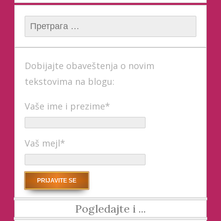
Претрага за:
Dobijajte obaveštenja o novim
tekstovima na blogu:
Vaše ime i prezime*
Vaš mejl*
Pogledajte i ...