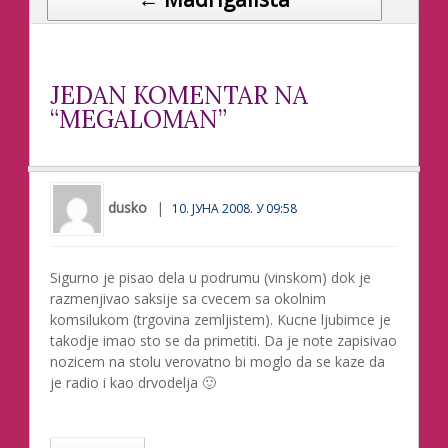
JEDAN KOMENTAR NA
“MEGALOMAN”
dusko
10. ЈУНА 2008. У 09:58
Sigurno je pisao dela u podrumu (vinskom) dok je
razmenjivao saksije sa cvecem sa okolnim
komsilukom (trgovina zemljistem). Kucne ljubimce je
takodje imao sto se da primetiti. Da je note zapisivao
nozicem na stolu verovatno bi moglo da se kaze da
je radio i kao drvodelja 🙂