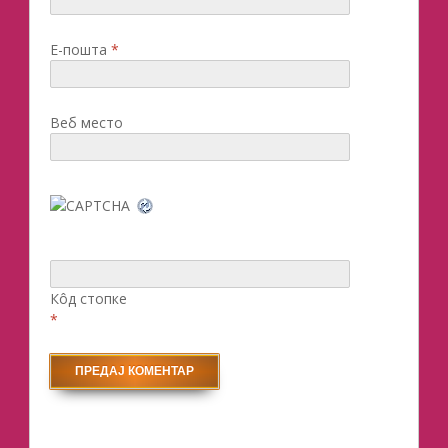
Е-пошта
*
Веб место
Кôд стопке
*