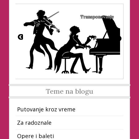
avi
Transponovanje
Teme na blogu
Putovanje kroz vreme
Za radoznale
Opere i baleti