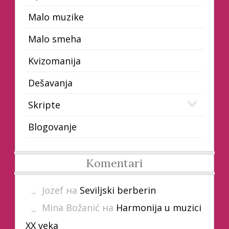
Malo muzike
Malo smeha
Kvizomanija
Dešavanja
Skripte
Blogovanje
Komentari
Jozef
на
Seviljski berberin
Mina Božanić
на
Harmonija u muzici
XX veka