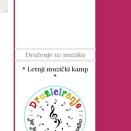
Druženje uz muziku
* Letnji muzički kamp
*