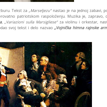
azburu. Tekst za
„Marseljezu“
nastao je na jednoj zabavi, p
rovatno patriotskom raspoloženju. Muzika je, zapravo, 
ja
,
„Variazioni sulla Marsigliese“
za violinu i orkestar, nas
dodao svoj tekst i delo nazvao
„Vojnička himna rajnske arm