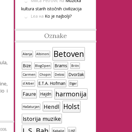
Milica Petrović
на
Muzička
kultura starih istočnih civilizacija
Lea
на
Ko je najbolji?
Oznake
Betoven
Alanja
Albinoni
ula,
Bize
Brams
BlogOpen
Britn
Dvoržak
Carmen
Chopin
Debisi
ine,
E.T.A. Hofman
d`Alber
Elgar
io i
harmonija
Faure
Hajdn
Holst
Hendl
Hačaturjan
Istorija muzike
J. S. Bah
2008.
List
Kabalje