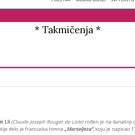
* Takmičenja *
e Lil
(Claude Joseph Rouget de Lisle)
rođen je na današnji 
tije delo je francuska himna
„Marseljeza“
, koju je napisao 1