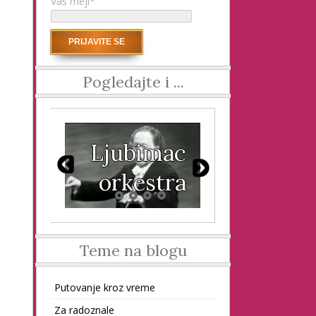
Vaš mejl*
Pogledajte i ...
ni
Ljubimac
Engl
or
orkestra
ba
Teme na blogu
Putovanje kroz vreme
Za radoznale