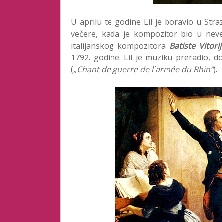
U aprilu te godine Lil je boravio u Str
večere, kada je kompozitor bio u neve
italijanskog kompozitora
Batiste Vitori
1792. godine. Lil je muziku preradio, 
(
„Chant de guerre de l`armée du Rhin“
).