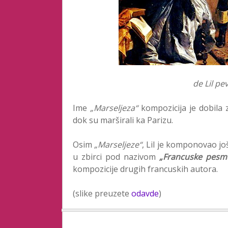
de Lil pe
Ime
„Marseljeza“
kompozicija je dobila z
dok su marširali ka Parizu.
Osim
„Marseljeze“
, Lil je komponovao jo
u zbirci pod nazivom
„Francuske pesm
kompozicije drugih francuskih autora.
(slike preuzete
odavde
)