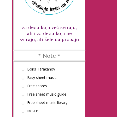
za decu koja već sviraju,
ali i za decu koja ne
sviraju, ali žele da probaju
* Note *
Boris Tarakanov
Easy sheet music
Free scores
Free sheet music guide
Free sheet music library
IMSLP