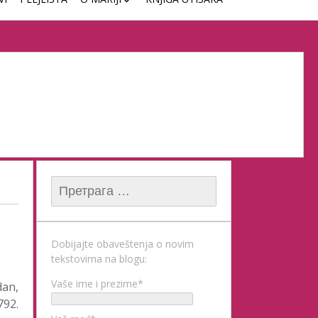
ČASOVI KLAVIRA
Претрага за:
Dobijajte obaveštenja o novim
tekstovima na blogu:
Vaše ime i prezime*
dan,
792.