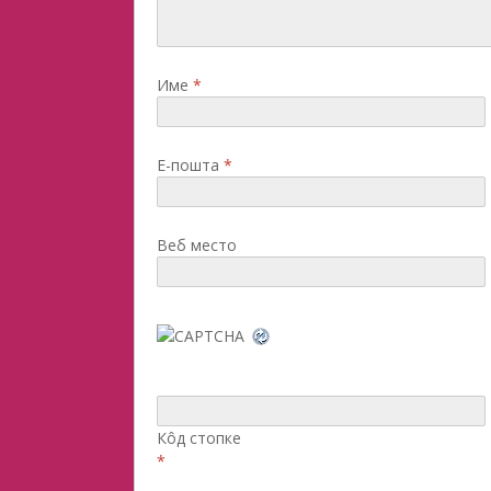
Име
*
Е-пошта
*
Веб место
Кôд стопке
*