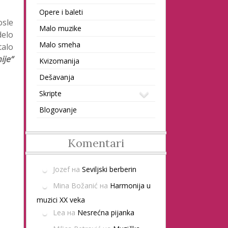
Opere i baleti
osle
Malo muzike
delo
Malo smeha
talo
ije“
Kvizomanija
Dešavanja
Skripte
Blogovanje
Komentari
Jozef
на
Seviljski berberin
Mina Božanić
на
Harmonija u
muzici XX veka
Lea
на
Nesrećna pijanka