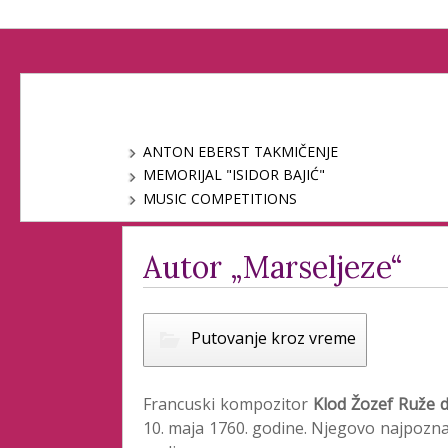
ANTON EBERST TAKMIČENJE
MEMORIJAL "ISIDOR BAJIĆ"
MUSIC COMPETITIONS
Autor „Marseljeze“
Putovanje kroz vreme
Francuski kompozitor
Klod Žozef Ruže d
10. maja 1760. godine. Njegovo najpozna