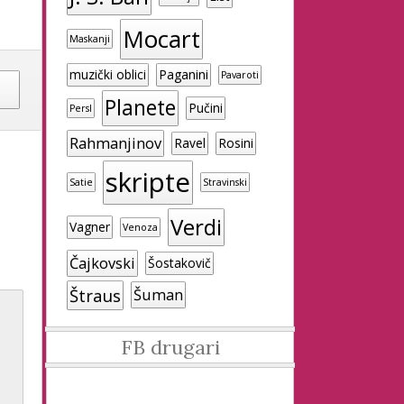
Mocart
Maskanji
muzički oblici
Paganini
Pavaroti
Planete
Pučini
Persl
Rahmanjinov
Ravel
Rosini
skripte
Satie
Stravinski
Verdi
Vagner
Venoza
Čajkovski
Šostakovič
Štraus
Šuman
FB drugari