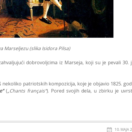
va Marseljezu (slika Isidora Pilsa)
ahvaljujući dobrovoljcima iz Marseja, koji su je pevali 30. j
š nekoliko patriotskih kompozicija, koje je objavio 1825. god
e“
(
„Chants français“
). Pored svojih dela, u zbirku je uvrst
10. МАЈА 