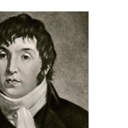
Omilje
profes