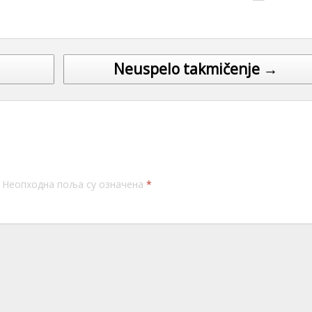
Neuspelo takmičenje →
Неопходна поља су означена
*