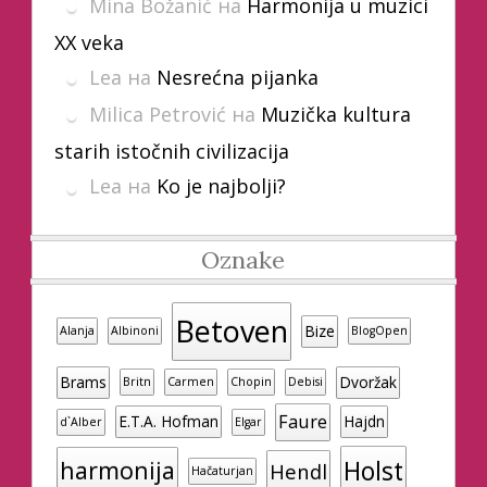
Mina Božanić
на
Harmonija u muzici
XX veka
Lea
на
Nesrećna pijanka
Milica Petrović
на
Muzička kultura
starih istočnih civilizacija
Lea
на
Ko je najbolji?
Oznake
Betoven
Bize
Alanja
Albinoni
BlogOpen
Brams
Dvoržak
Britn
Carmen
Chopin
Debisi
Faure
E.T.A. Hofman
Hajdn
d`Alber
Elgar
Holst
harmonija
Hendl
Hačaturjan