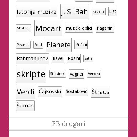
J. S. Bah
Istorija muzike
List
Kabalje
Mocart
muzički oblici
Paganini
Maskanji
Planete
Pučini
Pavaroti
Persl
Rahmanjinov
Ravel
Rosini
Satie
skripte
Vagner
Stravinski
Venoza
Verdi
Štraus
Čajkovski
Šostakovič
Šuman
FB drugari