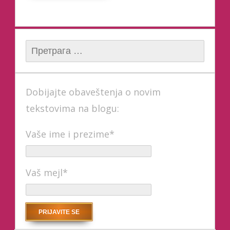
Претрага за:
Dobijajte obaveštenja o novim
tekstovima na blogu:
Vaše ime i prezime*
Vaš mejl*