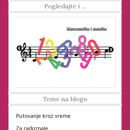
Pogledajte i ...
ka?
Matematika i muzika
Teme na blogu
Putovanje kroz vreme
Za radoznale