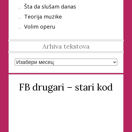
Šta da slušam danas
Teorija muzike
Volim operu
Arhiva tekstova
Arhiva tekstova
FB drugari – stari kod