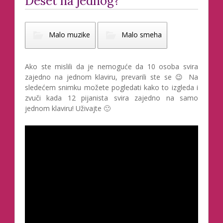
Deset na jednog?
Malo muzike
Malo smeha
Ako ste mislili da je nemoguće da 10 osoba svira
zajedno na jednom klaviru, prevarili ste se 😉 Na
sledećem snimku možete pogledati kako to izgleda i
zvuči kada 12 pijanista svira zajedno na samo
jednom klaviru! Uživajte 🙂