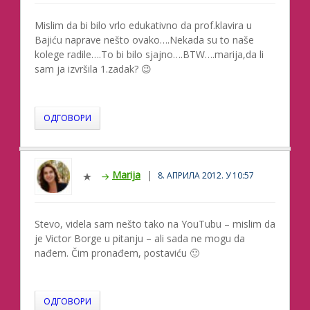
Mislim da bi bilo vrlo edukativno da prof.klavira u
Bajiću naprave nešto ovako….Nekada su to naše
kolege radile….To bi bilo sjajno….BTW….marija,da li
sam ja izvršila 1.zadak? 😉
ОДГОВОРИ
Marija
8. АПРИЛА 2012. У 10:57
Stevo, videla sam nešto tako na YouTubu – mislim da
je Victor Borge u pitanju – ali sada ne mogu da
nađem. Čim pronađem, postaviću 🙂
ОДГОВОРИ