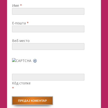
Име
*
Е-пошта
*
Веб место
Кôд стопке
*