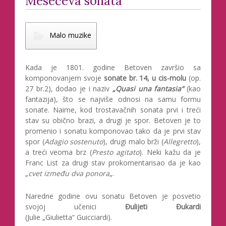
Mesečeva sonata
Malo muzike
Kada je 1801. godine Betoven završio sa
komponovanjem svoje
sonate br. 14, u cis-molu
(op.
27 br.2), dodao je i naziv
„Quasi una fantasia“
(kao
fantazija), što se najviše odnosi na samu formu
sonate. Naime, kod trostavačnih sonata prvi i treći
stav su obično brazi, a drugi je spor. Betoven je to
promenio i sonatu komponovao tako da je prvi stav
spor (
Adagio sostenuto
), drugi malo brži (
Allegretto
),
a treći veoma brz (
Presto agitato
). Neki kažu da je
Franc List za drugi stav prokomentarisao da je kao
„
cvet između dva ponora
„.
Naredne godine ovu sonatu Betoven je posvetio
svojoj učenici
Đulijeti Đukardi
(Julie „Giulietta“ Guicciardi).