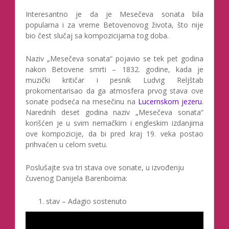
Interesantno je da je Mesečeva sonata bila
popularna i za vreme Betovenovog života, što nije
bio čest slučaj sa kompozicijama tog doba.
Naziv „Mesečeva sonata“ pojavio se tek pet godina
nakon Betovene smrti – 1832. godine, kada je
muzički kritičar i pesnik Ludvig Reljštab
prokomentarisao da ga atmosfera prvog stava ove
sonate podseća na mesečinu na
Lucernskom jezeru
.
Narednih deset godina naziv „Mesečeva sonata“
korišćen je u svim nemačkim i engleskim izdanjima
ove kompozicije, da bi pred kraj 19. veka postao
prihvaćen u celom svetu.
Poslušajte sva tri stava ove sonate, u izvođenju
čuvenog Danijela Barenboima:
stav – Adagio sostenuto