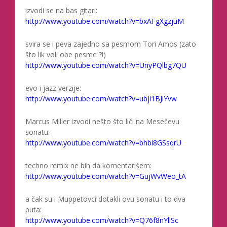
izvodi se na bas gitari:
http://www.youtube.com/watch?v=bxAFgXgzjuM
svira se i peva zajedno sa pesmom Tori Amos (zato
što lik voli obe pesme ?!)
http://www.youtube.com/watch?v=UnyPQlbg7QU
evo i jazz verzije:
http://www.youtube.com/watch?v=ubji1BJiYvw
Marcus Miller izvodi nešto što liči na Mesečevu
sonatu:
http://www.youtube.com/watch?v=bhbi8GSsqrU
techno remix ne bih da komentarišem:
http://www.youtube.com/watch?v=GujWvWeo_tA
a čak su i Muppetovci dotakli ovu sonatu i to dva
puta:
http://www.youtube.com/watch?v=Q76f8nYllSc