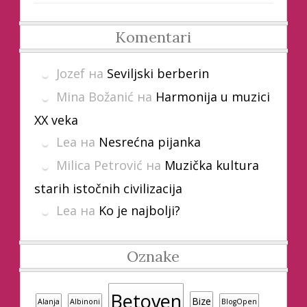
Komentari
Jozef
на
Seviljski berberin
Mina Božanić
на
Harmonija u muzici
XX veka
Lea
на
Nesrećna pijanka
Milica Petrović
на
Muzička kultura
starih istočnih civilizacija
Lea
на
Ko je najbolji?
Oznake
Betoven
Bize
Alanja
Albinoni
BlogOpen