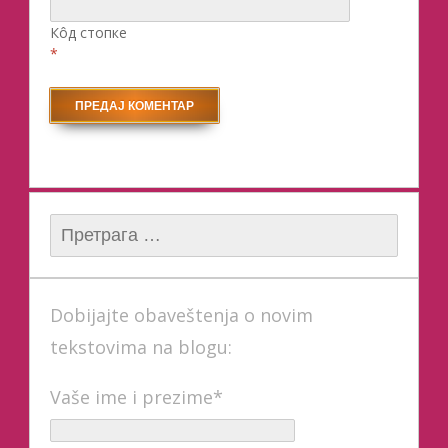
Кôд стопке
*
Претрага за:
Dobijajte obaveštenja o novim
tekstovima na blogu:
Vaše ime i prezime*