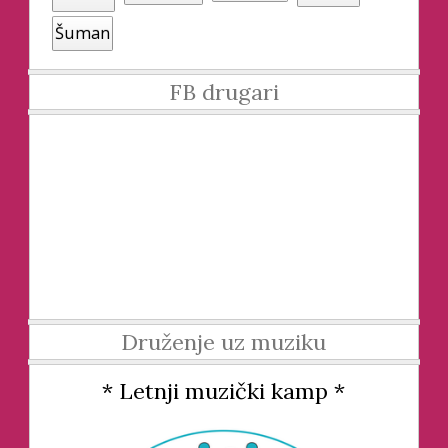
Šuman
FB drugari
Druženje uz muziku
* Letnji muzički kamp *