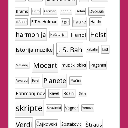
Brams
Dvoržak
Britn
Carmen
Chopin
Debisi
Faure
E.T.A. Hofman
Hajdn
d`Alber
Elgar
Holst
harmonija
Hendl
Hačaturjan
J. S. Bah
Istorija muzike
List
Kabalje
Mocart
muzički oblici
Paganini
Maskanji
Planete
Pučini
Pavaroti
Persl
Rahmanjinov
Ravel
Rosini
Satie
skripte
Vagner
Stravinski
Venoza
Verdi
Štraus
Čajkovski
Šostakovič