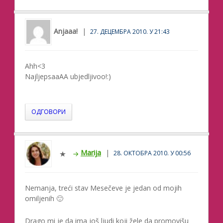
Anjaaa!
27. ДЕЦЕМБРА 2010. У 21:43
Ahh<3
NajljepsaaAA ubjedljivoo!:)
ОДГОВОРИ
Marija
28. ОКТОБРА 2010. У 00:56
Nemanja, treći stav Mesečeve je jedan od mojih
omiljenih 🙂
Drago mi je da ima još ljudi koji žele da promovišu