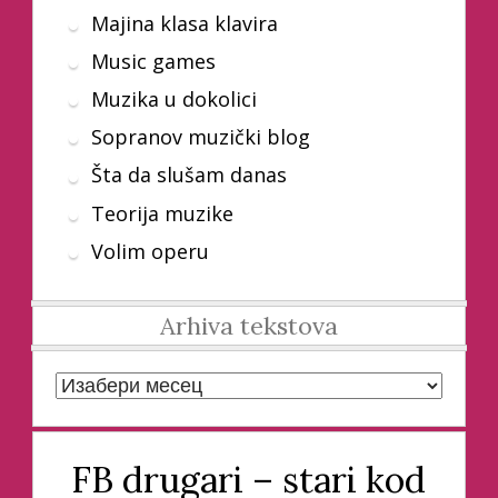
Majina klasa klavira
Music games
Muzika u dokolici
Sopranov muzički blog
Šta da slušam danas
Teorija muzike
Volim operu
Arhiva tekstova
Arhiva tekstova
FB drugari – stari kod