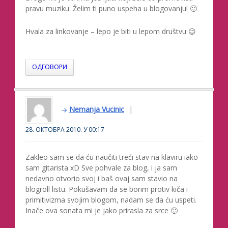
pravu muziku. Želim ti puno uspeha u blogovanju! 🙂
Hvala za linkovanje – lepo je biti u lepom društvu 😉
ОДГОВОРИ
Nemanja Vucinic
28. ОКТОБРА 2010. У 00:17
Zakleo sam se da ću naučiti treći stav na klaviru iako
sam gitarista xD Sve pohvale za blog, i ja sam
nedavno otvorio svoj i baš ovaj sam stavio na
blogroll listu. Pokušavam da se borim protiv kiča i
primitivizma svojim blogom, nadam se da ću uspeti.
Inače ova sonata mi je jako prirasla za srce 🙂