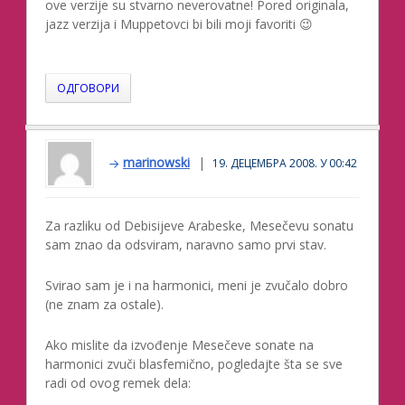
ove verzije su stvarno neverovatne! Pored originala,
jazz verzija i Muppetovci bi bili moji favoriti 😉
ОДГОВОРИ
marinowski
19. ДЕЦЕМБРА 2008. У 00:42
Za razliku od Debisijeve Arabeske, Mesečevu sonatu
sam znao da odsviram, naravno samo prvi stav.
Svirao sam je i na harmonici, meni je zvučalo dobro
(ne znam za ostale).
Ako mislite da izvođenje Mesečeve sonate na
harmonici zvuči blasfemično, pogledajte šta se sve
radi od ovog remek dela: