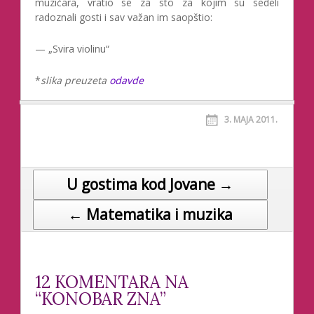
muzičara, vratio se za sto za kojim su sedeli
radoznali gosti i sav važan im saopštio:
— „Svira violinu“
*
slika preuzeta
odavde
3. МАЈА 2011.
U gostima kod Jovane →
Post navigation
← Matematika i muzika
12 KOMENTARA NA
“KONOBAR ZNA”