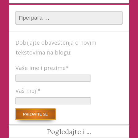
Претрага за:
Dobijajte obaveštenja o novim
tekstovima na blogu:
Vaše ime i prezime*
Vaš mejl*
Pogledajte i ...