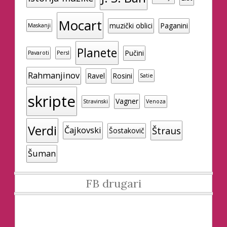
Mocart
muzički oblici
Paganini
Maskanji
Planete
Pučini
Pavaroti
Persl
Rahmanjinov
Ravel
Rosini
Satie
skripte
Vagner
Stravinski
Venoza
Verdi
Štraus
Čajkovski
Šostakovič
Šuman
FB drugari