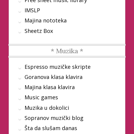
Free sheet music library
IMSLP
Majina nototeka
Sheetz Box
* Muzika *
Espresso muzičke skripte
Goranova klasa klavira
Majina klasa klavira
Music games
Muzika u dokolici
Sopranov muzički blog
Šta da slušam danas