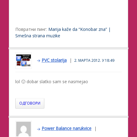
Повратни пинг:
Marija kaže da “Konobar zna” |
Smešna strana muzike
PVC stolarija
2. МАРТА 2012. У 18:49
lol 🙂 dobar slatko sam se nasmejao
ОДГОВОРИ
Power Balance narukvice