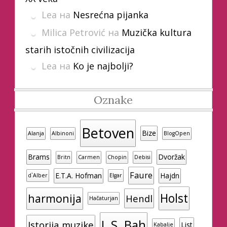
Lea
на
Nesrećna pijanka
Milica Petrović
на
Muzička kultura
starih istočnih civilizacija
Lea
на
Ko je najbolji?
Oznake
Betoven
Bize
Alanja
Albinoni
BlogOpen
Brams
Dvoržak
Britn
Carmen
Chopin
Debisi
Faure
E.T.A. Hofman
Hajdn
d`Alber
Elgar
Holst
harmonija
Hendl
Hačaturjan
J. S. Bah
Istorija muzike
List
Kabalje