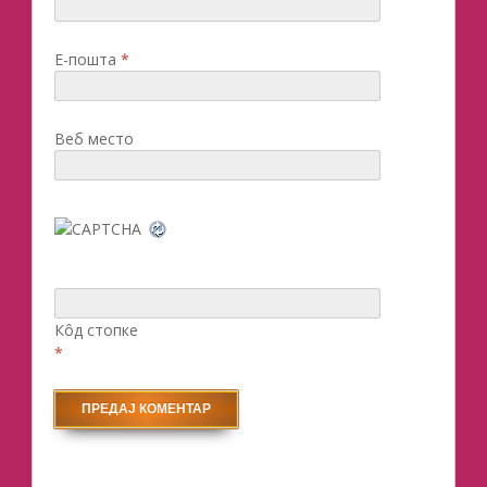
Е-пошта
*
Веб место
Кôд стопке
*