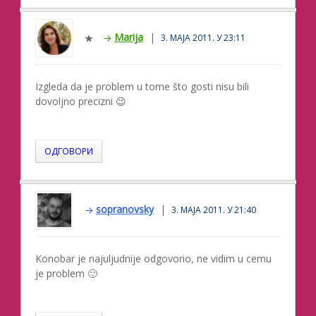
Marija
3. МАЈА 2011. У 23:11
Izgleda da je problem u tome što gosti nisu bili
dovoljno precizni 😉
ОДГОВОРИ
sopranovsky
3. МАЈА 2011. У 21:40
Konobar je najuljudnije odgovorio, ne vidim u cemu
je problem 🙂