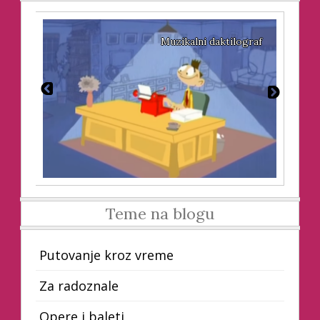
sti
Muzikalni daktilograf
Teme na blogu
Putovanje kroz vreme
Za radoznale
Opere i baleti