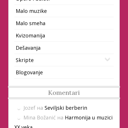
Malo muzike
Malo smeha
Kvizomanija
Dešavanja
Skripte
Blogovanje
Komentari
Jozef
на
Seviljski berberin
Mina Božanić
на
Harmonija u muzici
XX veka