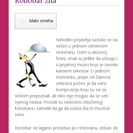
Konobar zna
Malo smeha
Nekoliko prijatelja sastalo se na
večeri u jednom otmenom
restoranu. Osim u ukusnoj
hrani, imali su prilike da uživaju i
u prijatnoj muzici koju je izvodio
kamerni orkestar. U jednom
momentu, jedan od članova
orkestra počeo je da svira
kompoziciju koju su svi za
stolom prepoznali, ali niko nije mogao da se seti
njenog naziva. Pozvali su raskošno obučenog
konobara i zamolili da ga da sazna šta to muzičar
svira.
Konobar se lagano prošetao po restoranu, otišao do