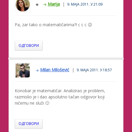
Marija
9. МАЈА 2011. У 21:09
Pa, zar tako o matematičarima?! c c c 😉
ОДГОВОРИ
Milan Milošević
9. МАЈА 2011. У 18:57
Konobar je matematičar. Analizirao je problem,
razmislio je i dao apsolutno tačan odgovor koji
ničemu ne služi 🙂
ОДГОВОРИ