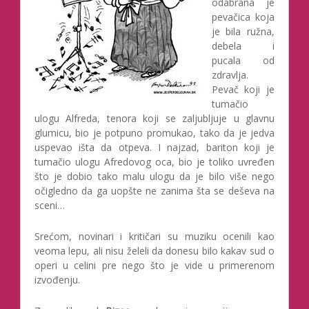
odabrana je
pevačica koja
je bila ružna,
debela i
pucala od
zdravlja.
Pevač koji je
tumačio
ulogu Alfreda, tenora koji se zaljubljuje u glavnu
glumicu, bio je potpuno promukao, tako da je jedva
uspevao išta da otpeva. I najzad, bariton koji je
tumačio ulogu Afredovog oca, bio je toliko uvređen
što je dobio tako malu ulogu da je bilo više nego
očigledno da ga uopšte ne zanima šta se deševa na
sceni…
Srećom, novinari i kritičari su muziku ocenili kao
veoma lepu, ali nisu želeli da donesu bilo kakav sud o
operi u celini pre nego što je vide u primerenom
izvođenju.