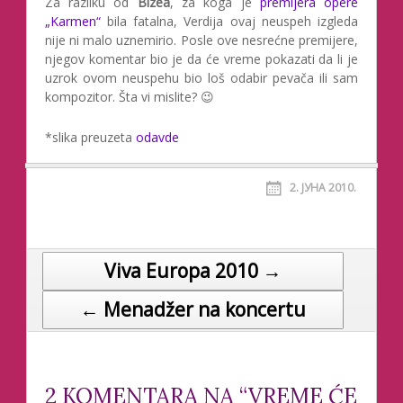
Za razliku od
Bizea
, za koga je
premijera opere
„Karmen“
bila fatalna, Verdija ovaj neuspeh izgleda
nije ni malo uznemirio. Posle ove nesrećne premijere,
njegov komentar bio je da će vreme pokazati da li je
uzrok ovom neuspehu bio loš odabir pevača ili sam
kompozitor. Šta vi mislite? 😉
*slika preuzeta
odavde
2. ЈУНА 2010.
Viva Europa 2010 →
Post navigation
← Menadžer na koncertu
2 KOMENTARA NA “VREME ĆE