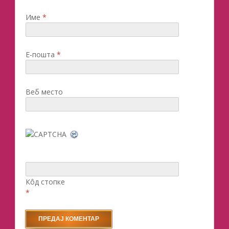
Име
*
Е-пошта
*
Веб место
Кôд стопке
*