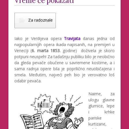
Vreme će pokazati
Za radoznale
Iako je Verdijeva opera
Travijata
danas jedna od
najpopularnijih opera ikada napisanih, na premijeri u
Veneciji (
6. marta 1853.
godine) doživela je skoro
potpuni neuspeh! Za tadašnju publiku bilo je neobično
da gleda pevače obučene u savremene kostime, a i
sama radnja opere bila je poprilično neuobičajena i
smela. Međutim, najveći peh bio je verovatno loš
odabir pevača.
Naime, za
ulogu glavne
glumice, lepe
i krhke
pariske
kurtizane,