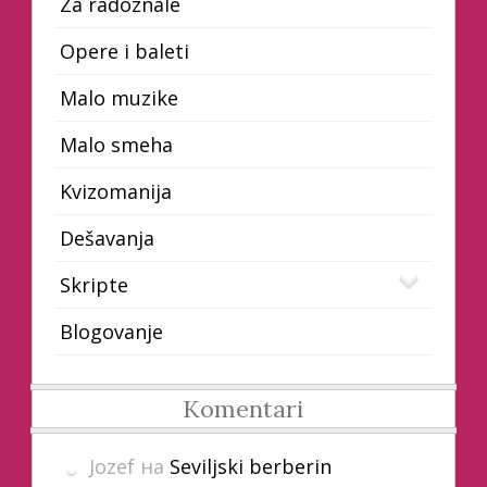
Za radoznale
Opere i baleti
Malo muzike
Malo smeha
Kvizomanija
Dešavanja
Skripte
Blogovanje
Komentari
Jozef
на
Seviljski berberin