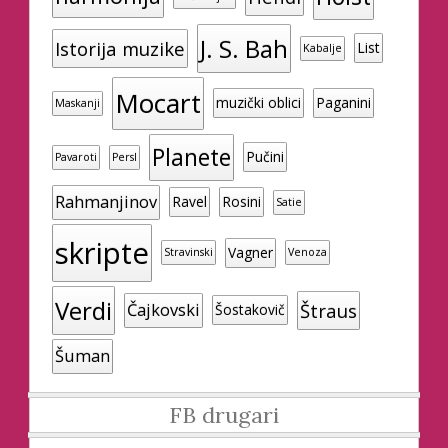
J. S. Bah
Istorija muzike
List
Kabalje
Mocart
muzički oblici
Paganini
Maskanji
Planete
Pučini
Pavaroti
Persl
Rahmanjinov
Ravel
Rosini
Satie
skripte
Vagner
Stravinski
Venoza
Verdi
Štraus
Čajkovski
Šostakovič
Šuman
FB drugari