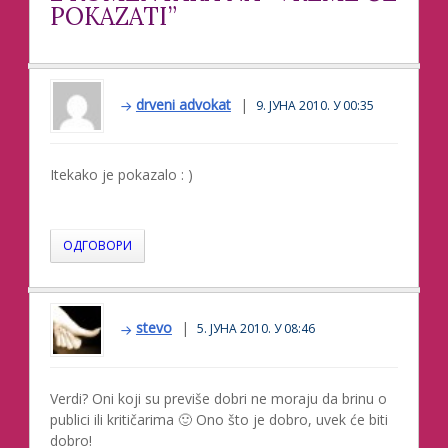
POKAZATI”
drveni advokat
9. ЈУНА 2010. У 00:35
Itekako je pokazalo : )
ОДГОВОРИ
stevo
5. ЈУНА 2010. У 08:46
Verdi? Oni koji su previše dobri ne moraju da brinu o
publici ili kritičarima 🙂 Ono što je dobro, uvek će biti
dobro!