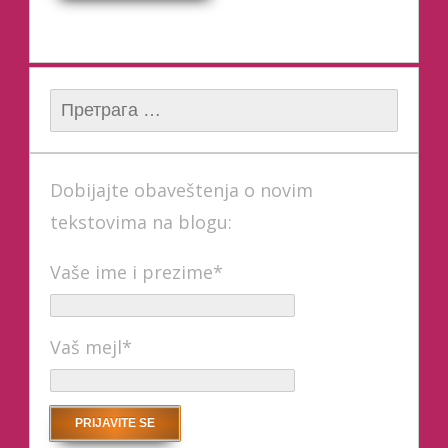
Претрага за:
Dobijajte obaveštenja o novim
tekstovima na blogu:
Vaše ime i prezime*
Vaš mejl*