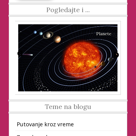
Pogledajte i ...
jiva
Planete
Teme na blogu
Putovanje kroz vreme