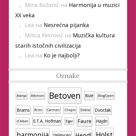
Mina Božanić
на
Harmonija u muzici
XX veka
Lea
на
Nesrećna pijanka
Milica Petrović
на
Muzička kultura
starih istočnih civilizacija
Lea
на
Ko je najbolji?
Oznake
Betoven
Bize
Alanja
Albinoni
BlogOpen
Brams
Dvoržak
Britn
Carmen
Chopin
Debisi
Faure
E.T.A. Hofman
Hajdn
d`Alber
Elgar
Holst
harmonija
Hendl
Hačaturjan