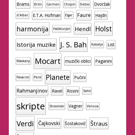
Brams
Dvoržak
Britn
Carmen
Chopin
Debisi
Faure
E.T.A. Hofman
Hajdn
d`Alber
Elgar
Holst
harmonija
Hendl
Hačaturjan
J. S. Bah
Istorija muzike
List
Kabalje
Mocart
muzički oblici
Paganini
Maskanji
Planete
Pučini
Pavaroti
Persl
Rahmanjinov
Ravel
Rosini
Satie
skripte
Vagner
Stravinski
Venoza
Verdi
Štraus
Čajkovski
Šostakovič