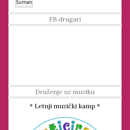
Šuman
FB drugari
Druženje uz muziku
* Letnji muzički kamp *