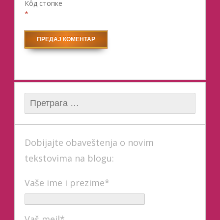
Кôд стопке
*
Претрага за:
Dobijajte obaveštenja o novim
tekstovima na blogu:
Vaše ime i prezime*
Vaš mejl*