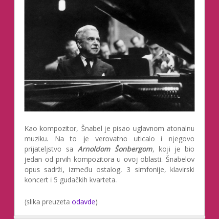
Kao kompozitor, Šnabel je pisao uglavnom atonalnu
muziku. Na to je verovatno uticalo i njegovo
prijateljstvo sa
Arnoldom Šonbergom
, koji je bio
jedan od prvih kompozitora u ovoj oblasti. Šnabelov
opus sadrži, između ostalog, 3 simfonije, klavirski
koncert i 5 gudačkih kvarteta.
(slika preuzeta
odavde
)