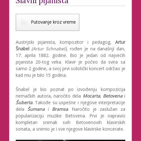
Slavni pijanista
Putovanje kroz vreme
Austrijski pijanista, kompozitor i pedagog,
Artur
Šnabel
(Artur Schnabel)
, rođen je na današnji dan,
17. aprila 1882. godine. Bio je jedan od najvećih
pijanista 20-tog veka. Klavir je počeo da svira sa
samo 2 godine, a svoj prvi solistički koncert održao je
kad mu je bilo 15 godina.
Šnabel je bio poznat po izvođenju kompozicija
nemačkih autora, naročito dela
Mocarta
,
Betovena
i
Šuberta
. Takođe su uspešne i njegove interpretacije
dela
Šumana
i
Bramsa
. Naročito je zaslužan za
popularizaciju muzike Betovena. Prvi je napravio
kompletan snimak svih Betovenovih klavirskih
sonata, a snimio je i sve njegove klavirske koncerate.