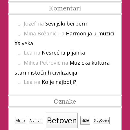
Komentari
Jozef
на
Seviljski berberin
Mina Božanić
на
Harmonija u muzici
XX veka
Lea
на
Nesrećna pijanka
Milica Petrović
на
Muzička kultura
starih istočnih civilizacija
Lea
на
Ko je najbolji?
Oznake
Betoven
Bize
Alanja
Albinoni
BlogOpen