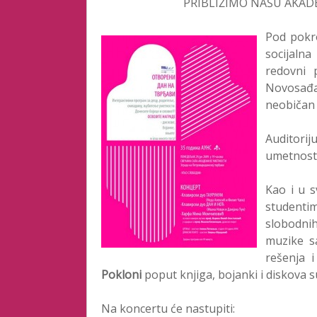
PRIBLIŽIMO NAŠU AKAD
Pod pokr
socijalna
redovni 
Novosađa
neobičan 
Auditori
umetnost 
Kao i u 
studenti
slobodni
muzike 
rešenja i
Pokloni
poput knjiga, bojanki i diskova s
Na koncertu će nastupiti: