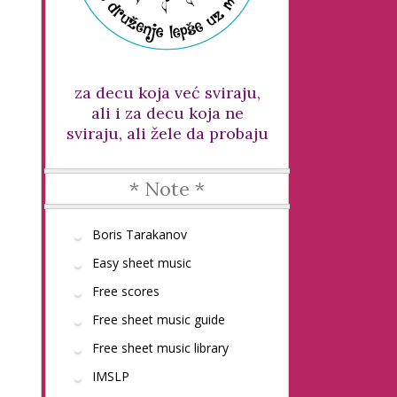
za decu koja već sviraju,
ali i za decu koja ne
sviraju, ali žele da probaju
* Note *
Boris Tarakanov
Easy sheet music
Free scores
Free sheet music guide
Free sheet music library
IMSLP