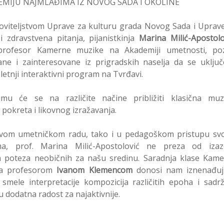
EMIJU NAJMLAĐIMA IZ NOVOG SADA I OKOLINE
oviteljstvom Uprave za kulturu grada Novog Sada i Uprav
 i zdravstvena pitanja, pijanistkinja
Marina Milić-Apostolo
profesor Kamerne muzike na Akademiji umetnosti, poz
ne i zainteresovane iz prigradskih naselja da se uklju
letnji interaktivni program na Tvrđavi.
jumu će se na različite načine približiti klasična muz
Po dru
pokreta i likovnog izražavanja.
p
svom umetničkom radu, tako i u pedagoškom pristupu sv
me
ma, prof. Marina Milić-Apostolović ne preza od izaz
h poteza neobičnih za našu sredinu. Saradnja klase Kam
bloger
sa profesorom
Ivanom Klemencom
donosi nam iznenađuj
 smele interpretacije kompozicija različitih epoha i sadrž
u dodatna radost za najaktivnije.
BlogO