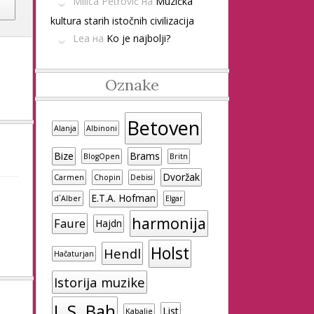
Milica Petrović
на
Muzička
kultura starih istočnih civilizacija
Lea
на
Ko je najbolji?
Oznake
Betoven
Alanja
Albinoni
Bize
Brams
BlogOpen
Britn
Dvoržak
Carmen
Chopin
Debisi
E.T.A. Hofman
d`Alber
Elgar
harmonija
Faure
Hajdn
Holst
Hendl
Hačaturjan
Istorija muzike
J. S. Bah
List
Kabalje