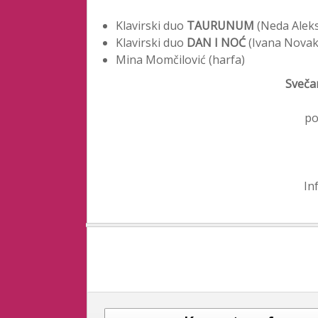
Klavirski duo
TAURUNUM
(Neda Aleksi
Klavirski duo
DAN I NOĆ
(Ivana Novak
Mina Momčilović (harfa)
Sveča
po
In
Post navigation