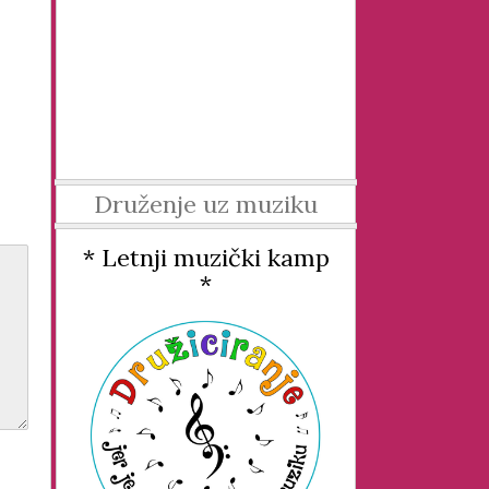
Druženje uz muziku
* Letnji muzički kamp
*