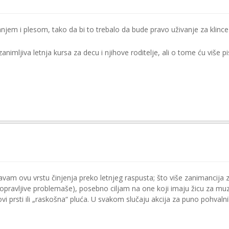
kanjem i plesom, tako da bi to trebalo da bude pravo uživanje za klince
animljiva letnja kursa za decu i njihove roditelje, ali o tome ću više pi
m ovu vrstu činjenja preko letnjeg raspusta; što više zanimancija 
popravljive problemaše), posebno ciljam na one koji imaju žicu za muz
ovi prsti ili „raskošna“ pluća. U svakom slučaju akcija za puno pohvaln