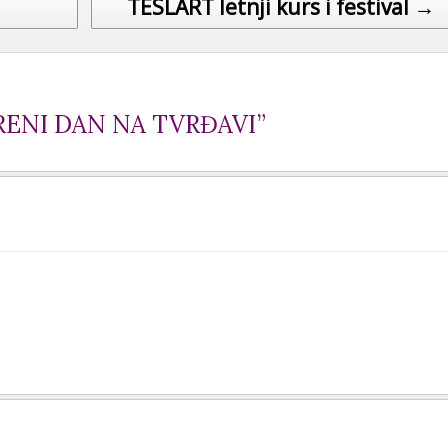
TESLART letnji kurs i festival →
ENI DAN NA TVRĐAVI”