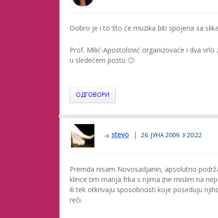
Dobro je i to što će muzika biti spojena sa sli
Prof. Milić-Apostolović organizovaće i dva vrlo z
u sledećem postu 🙂
ОДГОВОРИ
stevo
26. ЈУНА 2009. У 20:22
Premda nisam Novosadjanin, apsolutno podržava
klince tim manja frka s njima (ne mislim na ne
ili tek otkrivaju sposobnosti koje poseduju njih
reči.