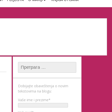
ČASOVI KLAVIRA
Претрага за:
Dobijajte obaveštenja o novim
tekstovima na blogu:
Vaše ime i prezime*