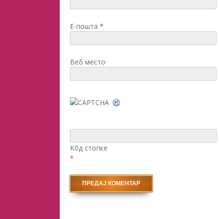
Е-пошта
*
Веб место
Кôд стопке
*