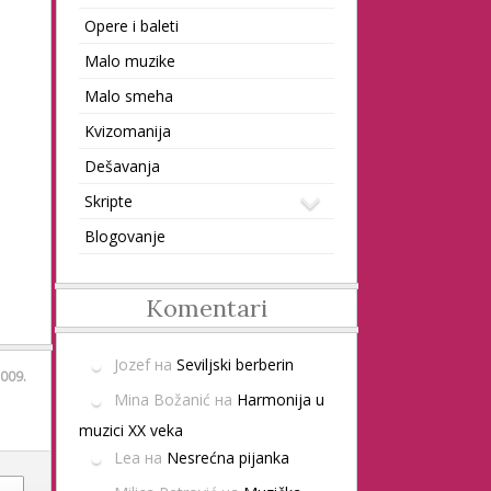
09
Opere i baleti
Malo muzike
Malo smeha
Kvizomanija
Dešavanja
Skripte
Blogovanje
Komentari
Jozef
на
Seviljski berberin
2009.
Mina Božanić
на
Harmonija u
muzici XX veka
Lea
на
Nesrećna pijanka