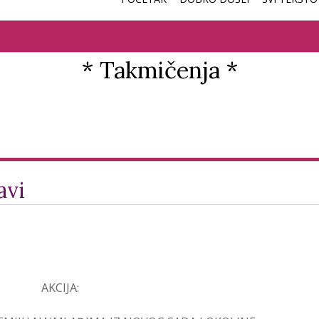
* Takmičenja *
avi
AKCIJA: