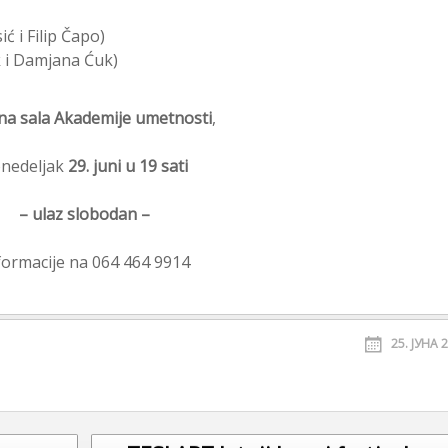
n 
ć i Filip Čapo)
 i Damjana Ćuk)
na sala Akademije umetnosti
,
nedeljak
29. juni u 19 sati
– ulaz slobodan
–
formacije na 064 464 9914
25. ЈУНА 