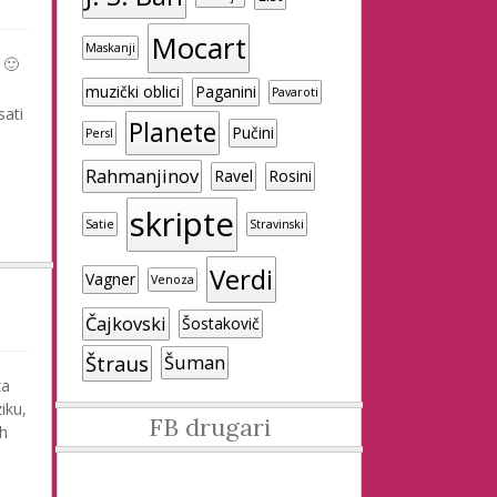
Mocart
Maskanji
 🙂
muzički oblici
Paganini
Pavaroti
sati
Planete
Pučini
Persl
Rahmanjinov
Ravel
Rosini
skripte
Satie
Stravinski
Verdi
Vagner
Venoza
Čajkovski
Šostakovič
Štraus
Šuman
za
iku,
FB drugari
ih