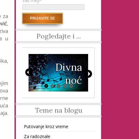
Vaš mejl*
e za
vić
,
iva
Pogledajte i ...
če u
ika,
gi
Divna
ut
noć
Sunc
ojim
đu
ova
erne
im
pev
uća
Teme na blogu
aja.
a –
Putovanje kroz vreme
pe
Za radoznale