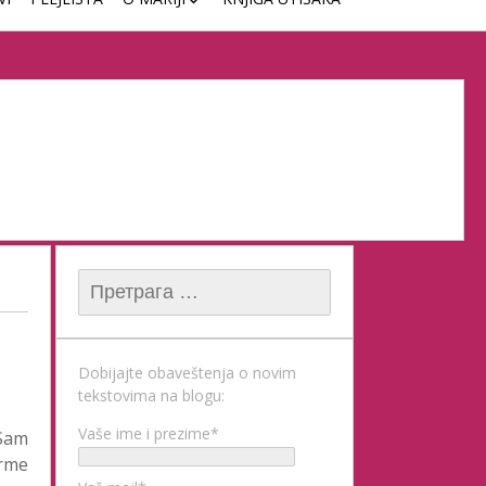
ČASOVI KLAVIRA
Претрага за:
Dobijajte obaveštenja o novim
tekstovima na blogu:
Vaše ime i prezime*
 Sam
orme