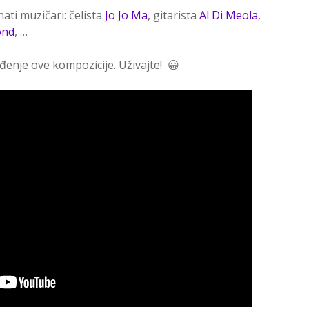
ati muzičari: čelista
Jo Jo Ma
, gitarista
Al Di Meola
,
ond
, …
enje ove kompozicije. Uživajte! 😀