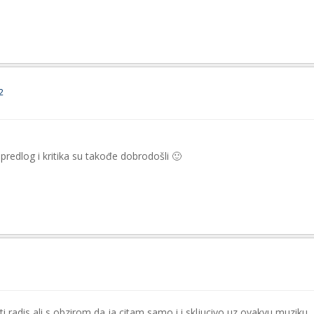
2
redlog i kritika su takođe dobrodošli 🙂
 ti radis ali s obzirom da ja citam samo i i skljucivo uz ovakvu muziku