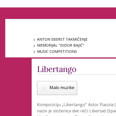
ANTON EBERST TAKMIČENJE
MEMORIJAL "ISIDOR BAJIĆ"
MUSIC COMPETITIONS
Libertango
Malo muzike
Kompoziciju „Libertango“ Astor Piacola (
naziv je složenica dve reči: Libertad (šp