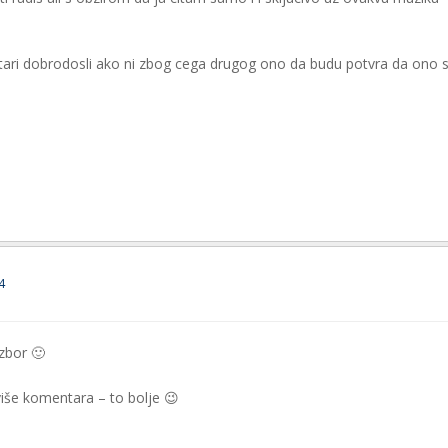
tari dobrodosli ako ni zbog cega drugog ono da budu potvra da ono 
4
zbor 🙂
više komentara – to bolje 😉