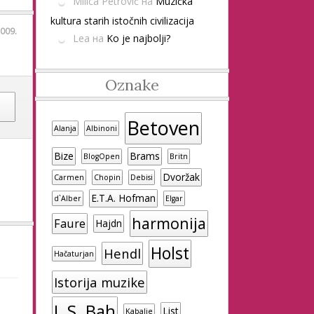
Milica Petrović
на
Muzička
kultura starih istočnih civilizacija
009.
Lea
на
Ko je najbolji?
Oznake
Betoven
Alanja
Albinoni
Bize
Brams
BlogOpen
Britn
Dvoržak
Carmen
Chopin
Debisi
E.T.A. Hofman
d`Alber
Elgar
harmonija
Faure
Hajdn
Holst
Hendl
Hačaturjan
Istorija muzike
J. S. Bah
List
Kabalje