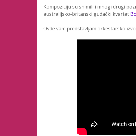
Kompoziciju su snimili i mnogi drugi pozn
australijsko-britanski gudački kvartet
B
Ovde vam predstavljam orkestarsko izvođ