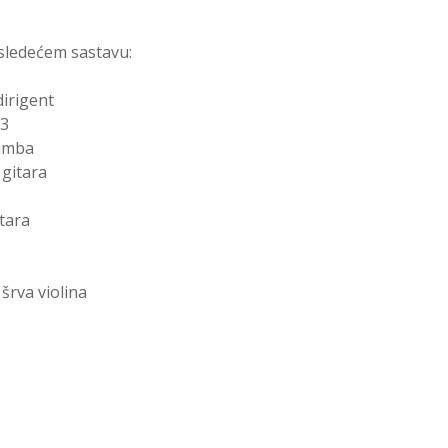
 sledećem sastavu:
dirigent
C3
rimba
 gitara
Berga
itara
ka sv
šrva violina