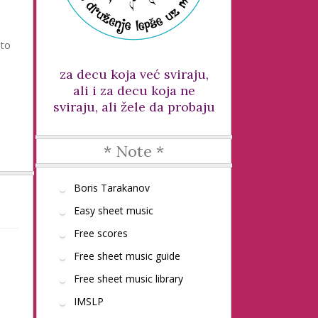
sto
za decu koja već sviraju,
ali i za decu koja ne
sviraju, ali žele da probaju
* Note *
Boris Tarakanov
Easy sheet music
Free scores
Free sheet music guide
Free sheet music library
IMSLP