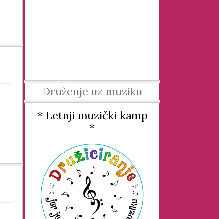
Druženje uz muziku
* Letnji muzički kamp
*