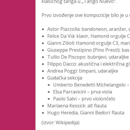
klasičnog tanga u „Tango Nuevo“.
Prvo izvođenje ove kompozicije bilo je u
Astor Piazzolla: bandoneon, aranžer, 
Felice Da Viá: klavir, Hamond orgulje 
Gianni Zilioli: Hamond orgulje C3, ma
Giuseppe Prestipino (Pino Presti): bas
Tullio De Piscopo: bubnjevi, udaraljke
Filippo Dacco: akustična i električna g
Andrea Poggi: timpani, udaraljke
Gudačka sekcija:
Umberto Benedetti Michelangelo – 
Elsa Parravicini – prva viola
Paolo Salvi – prvo violončelo
Marlaena Kessick: alt flauta
Hugo Heredia, Gianni Bedori: flauta
(izvor: Wikipedija)