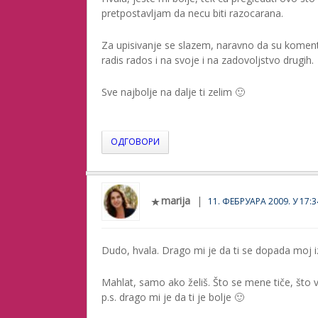
pretpostavljam da necu biti razocarana.
Za upisivanje se slazem, naravno da su komen
radis rados i na svoje i na zadovoljstvo drugih.
Sve najbolje na dalje ti zelim 🙂
ОДГОВОРИ
marija
11. ФЕБРУАРА 2009. У 17:3
Dudo, hvala. Drago mi je da ti se dopada moj i
Mahlat, samo ako želiš. Što se mene tiče, što 
p.s. drago mi je da ti je bolje 🙂