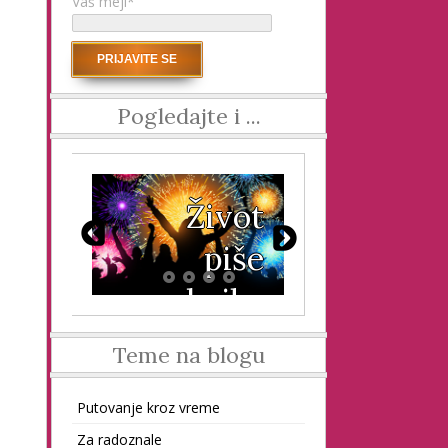
Vaš mejl*
Pogledajte i ...
ms
Život
ita
piše
arab
bajke
Teme na blogu
Putovanje kroz vreme
Za radoznale