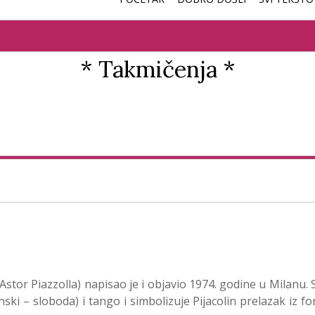
* Takmičenja *
Astor Piazzolla) napisao je i objavio 1974. godine u Milanu.
anski – sloboda) i tango i simbolizuje Pijacolin prelazak iz f