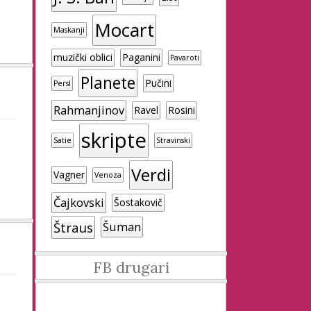
Mocart
Maskanji
muzički oblici
Paganini
Pavaroti
Planete
Pučini
Persl
Rahmanjinov
Ravel
Rosini
skripte
Satie
Stravinski
Verdi
Vagner
Venoza
Čajkovski
Šostakovič
Štraus
Šuman
FB drugari