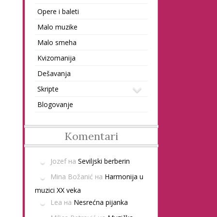
Opere i baleti
Malo muzike
Malo smeha
Kvizomanija
Dešavanja
Skripte
Blogovanje
Komentari
Jozef
на
Seviljski berberin
Mina Božanić
на
Harmonija u
muzici XX veka
Lea
на
Nesrećna pijanka