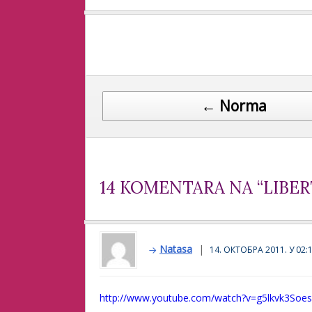
Post navigation
← Norma
14 KOMENTARA NA “LIBE
Natasa
14. ОКТОБРА 2011. У 02:
http://www.youtube.com/watch?v=g5lkvk3Soes