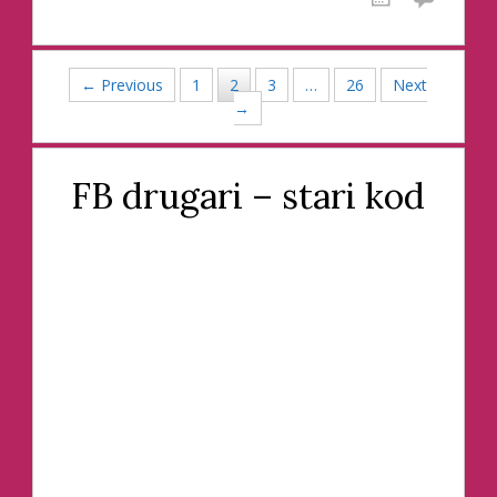
Posts navigation
← Previous
1
2
3
…
26
Next
→
FB drugari – stari kod