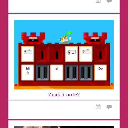
Znaš li note?